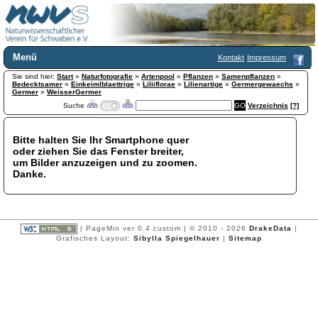
Menü
Kontakt
Impressum
Sie sind hier:
Home
Start
»
Naturfotografie
»
Artenpool
»
Pflanzen
»
Samenpflanzen
»
Bedecktsamer
»
Einkeimlblaettrige
»
Liliiflorae
»
Lilienartige
»
Germergewaechs
»
Wir über uns
Germer
»
WeisserGermer
Suche
Verzeichnis
[?]
Satzung
+
Mitglied werden
Chronik
Bitte halten Sie Ihr Smartphone quer
oder ziehen Sie das Fenster breiter,
Publikationen
+
um Bilder anzuzeigen und zu zoomen.
Programm
Danke.
Kontakt
Gästebuch
Links
| PageMin ver 0.4 custom | © 2010 - 2026
DrakeData
|
Licca liber
Grafisches Layout:
Sibylla Spiegelhauer
|
Sitemap
Newsletter
Impressum
Datenschutzerklärung
Botanik
+