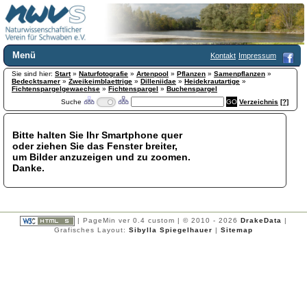
Menü
Kontakt
Impressum
Sie sind hier:
Home
Start
»
Naturfotografie
»
Artenpool
»
Pflanzen
»
Samenpflanzen
»
Bedecktsamer
»
Zweikeimblaettrige
»
Dilleniidae
»
Heidekrautartige
»
Wir über uns
Fichtenspargelgewaechse
»
Fichtenspargel
»
Buchenspargel
Suche
Verzeichnis
[?]
Satzung
+
Mitglied werden
Chronik
Bitte halten Sie Ihr Smartphone quer
oder ziehen Sie das Fenster breiter,
Publikationen
+
um Bilder anzuzeigen und zu zoomen.
Programm
Danke.
Kontakt
Gästebuch
Links
| PageMin ver 0.4 custom | © 2010 - 2026
DrakeData
|
Licca liber
Grafisches Layout:
Sibylla Spiegelhauer
|
Sitemap
Newsletter
Impressum
Datenschutzerklärung
Botanik
+