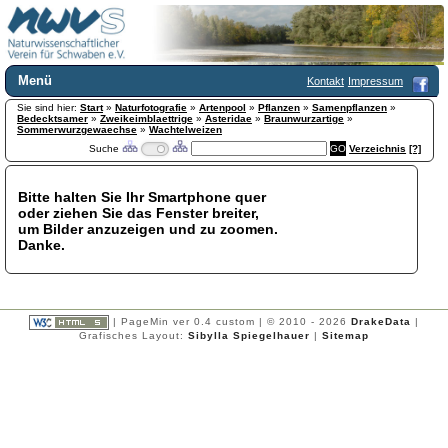
Menü
Kontakt
Impressum
Sie sind hier:
Home
Start
»
Naturfotografie
»
Artenpool
»
Pflanzen
»
Samenpflanzen
»
Bedecktsamer
»
Zweikeimblaettrige
»
Asteridae
»
Braunwurzartige
»
Wir über uns
Sommerwurzgewaechse
»
Wachtelweizen
Suche
Verzeichnis
[?]
Satzung
+
Mitglied werden
Chronik
Bitte halten Sie Ihr Smartphone quer
oder ziehen Sie das Fenster breiter,
Publikationen
+
um Bilder anzuzeigen und zu zoomen.
Programm
Danke.
Kontakt
Gästebuch
Links
| PageMin ver 0.4 custom | © 2010 - 2026
DrakeData
|
Licca liber
Grafisches Layout:
Sibylla Spiegelhauer
|
Sitemap
Newsletter
Impressum
Datenschutzerklärung
Botanik
+