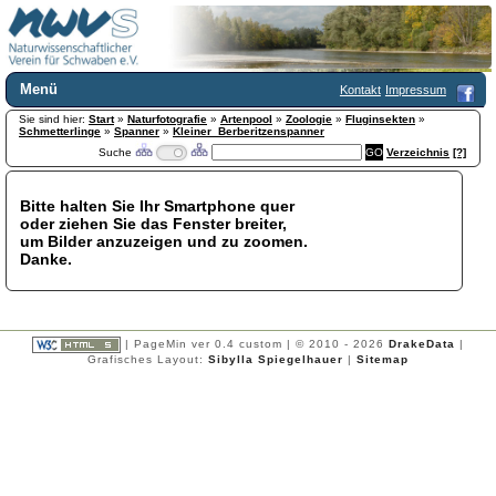
Menü
Kontakt
Impressum
Sie sind hier:
Home
Start
»
Naturfotografie
»
Artenpool
»
Zoologie
»
Fluginsekten
»
Schmetterlinge
»
Spanner
»
Kleiner_Berberitzenspanner
Wir über uns
Suche
Verzeichnis
[?]
Satzung
+
Mitglied werden
Bitte halten Sie Ihr Smartphone quer
Chronik
oder ziehen Sie das Fenster breiter,
Publikationen
+
um Bilder anzuzeigen und zu zoomen.
Danke.
Programm
Kontakt
Gästebuch
Links
| PageMin ver 0.4 custom | © 2010 - 2026
DrakeData
|
Grafisches Layout:
Sibylla Spiegelhauer
|
Sitemap
Licca liber
Newsletter
Impressum
Datenschutzerklärung
Botanik
+