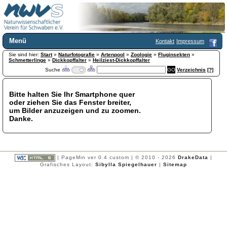
Menü
Kontakt
Impressum
Sie sind hier:
Home
Start
»
Naturfotografie
»
Artenpool
»
Zoologie
»
Fluginsekten
»
Schmetterlinge
»
Dickkopffalter
»
Heilziest-Dickkopffalter
Wir über uns
Suche
Verzeichnis
[?]
Satzung
+
Mitglied werden
Bitte halten Sie Ihr Smartphone quer
Chronik
oder ziehen Sie das Fenster breiter,
Publikationen
+
um Bilder anzuzeigen und zu zoomen.
Danke.
Programm
Kontakt
Gästebuch
Links
| PageMin ver 0.4 custom | © 2010 - 2026
DrakeData
|
Grafisches Layout:
Sibylla Spiegelhauer
|
Sitemap
Licca liber
Newsletter
Impressum
Datenschutzerklärung
Botanik
+