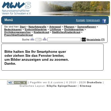
Menü
Kontakt
Impressum
Sie sind hier:
Home
Start
»
Naturfotografie
»
Artenpool
»
Pflanzen
»
Samenpflanzen
»
Bedecktsamer
»
Einkeimlblaettrige
»
Liliiflorae
»
Orchideenartige
»
Wir über uns
Orchideengewaechse
»
Knabenkraut
»
StattlichesKnabenkraut
»
PraechtigeKnabenkraut
Satzung
+
Suche
Verzeichnis
[?]
Mitglied werden
Chronik
Bitte halten Sie Ihr Smartphone quer
Publikationen
+
oder ziehen Sie das Fenster breiter,
Programm
um Bilder anzuzeigen und zu zoomen.
Danke.
Kontakt
Gästebuch
Links
Licca liber
| PageMin ver 0.4 custom | © 2010 - 2026
DrakeData
|
Grafisches Layout:
Sibylla Spiegelhauer
|
Sitemap
Newsletter
Impressum
Datenschutzerklärung
Botanik
+