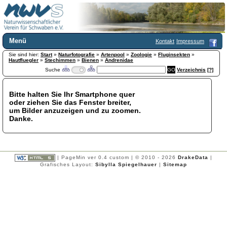
Menü
Kontakt
Impressum
Sie sind hier:
Home
Start
»
Naturfotografie
»
Artenpool
»
Zoologie
»
Fluginsekten
»
Hautfluegler
»
Stechimmen
»
Bienen
»
Andrenidae
Wir über uns
Suche
Verzeichnis
[?]
Satzung
+
Mitglied werden
Bitte halten Sie Ihr Smartphone quer
Chronik
oder ziehen Sie das Fenster breiter,
Publikationen
+
um Bilder anzuzeigen und zu zoomen.
Danke.
Programm
Kontakt
Gästebuch
Links
| PageMin ver 0.4 custom | © 2010 - 2026
DrakeData
|
Grafisches Layout:
Sibylla Spiegelhauer
|
Sitemap
Licca liber
Newsletter
Impressum
Datenschutzerklärung
Botanik
+