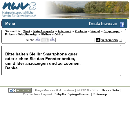
Menü
Kontakt
Impressum
Sie sind hier:
Home
Start
»
Naturfotografie
»
Artenpool
»
Zoologie
»
Voegel
»
Singvoegel
»
Finken
»
Stieglitzartige
»
Girlitze
»
Girlitz
Wir über uns
Suche
Verzeichnis
[?]
Satzung
+
Mitglied werden
Bitte halten Sie Ihr Smartphone quer
Chronik
oder ziehen Sie das Fenster breiter,
Publikationen
+
um Bilder anzuzeigen und zu zoomen.
Danke.
Programm
Kontakt
Gästebuch
Links
| PageMin ver 0.4 custom | © 2010 - 2026
DrakeData
|
Grafisches Layout:
Sibylla Spiegelhauer
|
Sitemap
Licca liber
Newsletter
Impressum
Datenschutzerklärung
Botanik
+