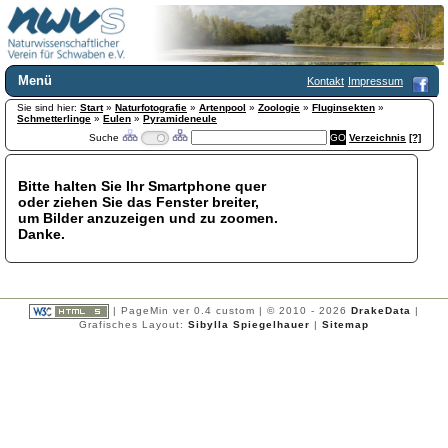
Menü
Kontakt
Impressum
Sie sind hier:
Home
Start
»
Naturfotografie
»
Artenpool
»
Zoologie
»
Fluginsekten
»
Schmetterlinge
»
Eulen
»
Pyramideneule
Wir über uns
Suche
Verzeichnis
[?]
Satzung
+
Mitglied werden
Bitte halten Sie Ihr Smartphone quer
Chronik
oder ziehen Sie das Fenster breiter,
Publikationen
+
um Bilder anzuzeigen und zu zoomen.
Danke.
Programm
Kontakt
Gästebuch
Links
| PageMin ver 0.4 custom | © 2010 - 2026
DrakeData
|
Grafisches Layout:
Sibylla Spiegelhauer
|
Sitemap
Licca liber
Newsletter
Impressum
Datenschutzerklärung
Botanik
+