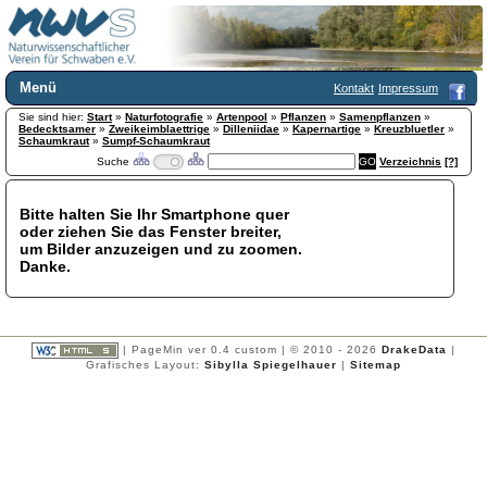
Menü
Kontakt
Impressum
Sie sind hier:
Home
Start
»
Naturfotografie
»
Artenpool
»
Pflanzen
»
Samenpflanzen
»
Bedecktsamer
»
Zweikeimblaettrige
»
Dilleniidae
»
Kapernartige
»
Kreuzbluetler
»
Wir über uns
Schaumkraut
»
Sumpf-Schaumkraut
Suche
Verzeichnis
[?]
Satzung
+
Mitglied werden
Chronik
Bitte halten Sie Ihr Smartphone quer
oder ziehen Sie das Fenster breiter,
Publikationen
+
um Bilder anzuzeigen und zu zoomen.
Programm
Danke.
Kontakt
Gästebuch
Links
| PageMin ver 0.4 custom | © 2010 - 2026
DrakeData
|
Licca liber
Grafisches Layout:
Sibylla Spiegelhauer
|
Sitemap
Newsletter
Impressum
Datenschutzerklärung
Botanik
+