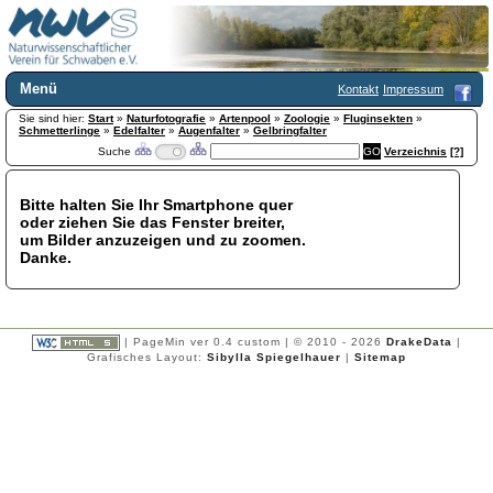
Menü
Kontakt
Impressum
Sie sind hier:
Home
Start
»
Naturfotografie
»
Artenpool
»
Zoologie
»
Fluginsekten
»
Schmetterlinge
»
Edelfalter
»
Augenfalter
»
Gelbringfalter
Wir über uns
Suche
Verzeichnis
[?]
Satzung
+
Mitglied werden
Bitte halten Sie Ihr Smartphone quer
Chronik
oder ziehen Sie das Fenster breiter,
Publikationen
+
um Bilder anzuzeigen und zu zoomen.
Danke.
Programm
Kontakt
Gästebuch
Links
| PageMin ver 0.4 custom | © 2010 - 2026
DrakeData
|
Grafisches Layout:
Sibylla Spiegelhauer
|
Sitemap
Licca liber
Newsletter
Impressum
Datenschutzerklärung
Botanik
+