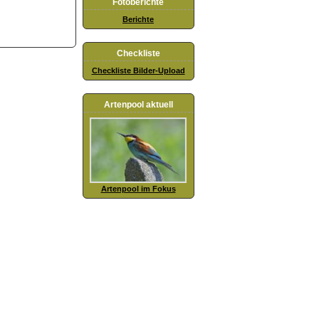
Fotoberichte
Berichte
Checkliste
Checkliste Bilder-Upload
Artenpool aktuell
Artenpool im Fokus