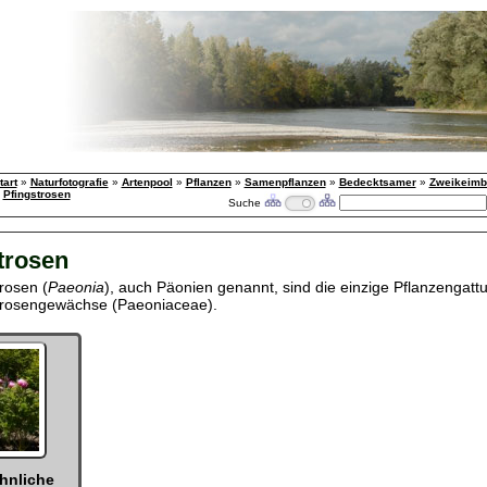
tart
»
Naturfotografie
»
Artenpool
»
Pflanzen
»
Samenpflanzen
»
Bedecktsamer
»
Zweikeimbl
»
Pfingstrosen
Suche
trosen
rosen (
Paeonia
), auch Päonien genannt, sind die einzige Pflanzengatt
trosengewächse (Paeoniaceae).
hnliche