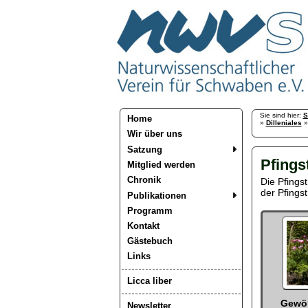
Sie sind hier:
S
Home
»
Dilleniales
Wir über uns
Satzung
Pfings
Mitglied werden
Chronik
Die Pfingst
der Pfings
Publikationen
Programm
Kontakt
Gästebuch
Links
Licca liber
Gewö
Newsletter