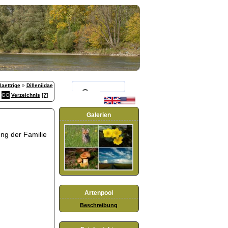
aettrige
»
Dilleniidae
Verzeichnis
[?]
Galerien
ung der Familie
Artenpool
Beschreibung