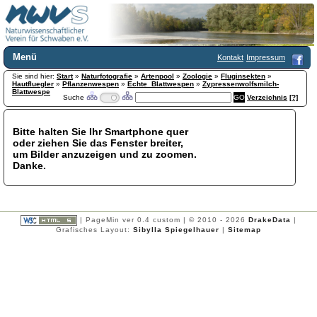
Menü
Kontakt
Impressum
Sie sind hier:
Home
Start
»
Naturfotografie
»
Artenpool
»
Zoologie
»
Fluginsekten
»
Hautfluegler
»
Pflanzenwespen
»
Echte_Blattwespen
»
Zypressenwolfsmilch-
Wir über uns
Blattwespe
Suche
Verzeichnis
[?]
Satzung
+
Mitglied werden
Bitte halten Sie Ihr Smartphone quer
Chronik
oder ziehen Sie das Fenster breiter,
Publikationen
+
um Bilder anzuzeigen und zu zoomen.
Danke.
Programm
Kontakt
Gästebuch
Links
| PageMin ver 0.4 custom | © 2010 - 2026
DrakeData
|
Grafisches Layout:
Sibylla Spiegelhauer
|
Sitemap
Licca liber
Newsletter
Impressum
Datenschutzerklärung
Botanik
+