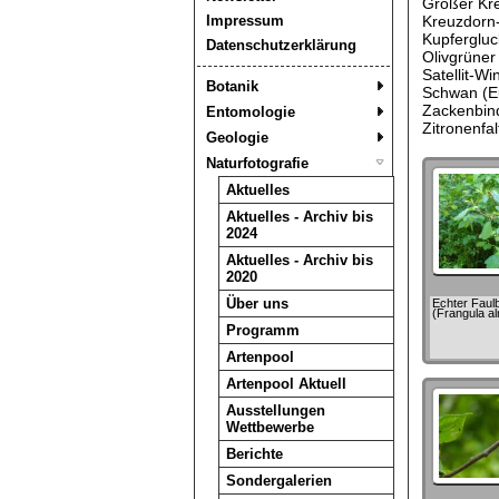
Großer Kre
Impressum
Kreuzdorn-Z
Kupfergluc
Datenschutzerklärung
Olivgrüner
Satellit-Wi
Botanik
Schwan (Eup
Zackenbind
Entomologie
Zitronenfa
Geologie
Naturfotografie
Aktuelles
Aktuelles - Archiv bis
2024
Aktuelles - Archiv bis
2020
Über uns
Echter Fau
(Frangula al
Programm
Artenpool
Artenpool Aktuell
Ausstellungen
Wettbewerbe
Berichte
Sondergalerien