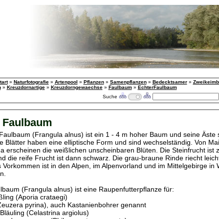
tart
»
Naturfotografie
»
Artenpool
»
Pflanzen
»
Samenpflanzen
»
Bedecktsamer
»
Zweikeimbl
n
»
Kreuzdornartige
»
Kreuzdorngewaechse
»
Faulbaum
»
EchterFaulbaum
Suche
r Faulbaum
Faulbaum (Frangula alnus) ist ein 1 - 4 m hoher Baum und seine Äste 
 Blätter haben eine elliptische Form und sind wechselständig. Von Mai b
da erscheinen die weißlichen unscheinbaren Blüten. Die Steinfrucht ist 
d die reife Frucht ist dann schwarz. Die grau-braune Rinde riecht leicht
Vorkommen ist in den Alpen, im Alpenvorland und im Mittelgebirge in 
n.
lbaum (Frangula alnus) ist eine Raupenfutterpflanze für:
ing (Aporia crataegi)
Zeuzera pyrina), auch Kastanienbohrer genannt
läuling (Celastrina argiolus)