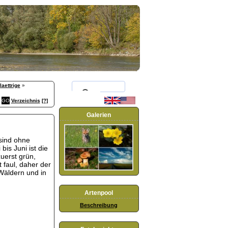
aettrige
»
Verzeichnis
[?]
Galerien
sind ohne
is Juni ist die
zuerst grün,
 faul, daher der
Wäldern und in
Artenpool
Beschreibung