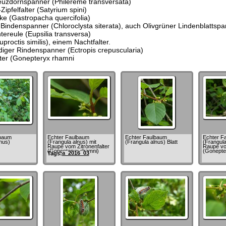
uzdornspanner (Philereme transversata)
ipfelfalter (Satyrium spini)
ke (Gastropacha quercifolia)
 Bindenspanner (Chloroclysta siterata), auch Olivgrüner Lindenblatts
ntereule (Eupsilia transversa)
roctis similis), einem Nachtfalter.
iger Rindenspanner (Ectropis crepuscularia)
lter (Gonepteryx rhamni
lbaum
Echter Faulbaum
Echter Faulbaum
Echter F
nus)
(Frangula alnus) mit
(Frangula alnus) Blatt
(Frangula
Raupe vom Zitronenfalter
Raupe vom
(Gonepteryx rhamni)
(Gonepte
a_2016_03
Tags: