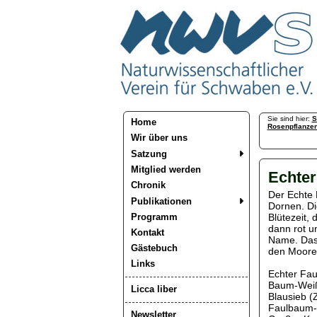
Sie sind hier:
S
Home
Rosenpflanze
Wir über uns
Satzung
Mitglied werden
Echte
Chronik
Der Echte 
Publikationen
Dornen. Die
Programm
Blütezeit, 
dann rot un
Kontakt
Name. Das 
Gästebuch
den Moore
Links
Echter Fau
Baum-Weißl
Licca liber
Blausieb (
Faulbaum-B
Newsletter