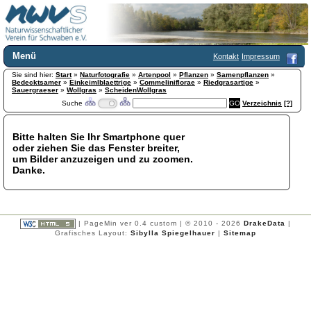
Menü
Kontakt
Impressum
Sie sind hier:
Home
Start
»
Naturfotografie
»
Artenpool
»
Pflanzen
»
Samenpflanzen
»
Bedecktsamer
»
Einkeimlblaettrige
»
Commeliniflorae
»
Riedgrasartige
»
Wir über uns
Sauergraeser
»
Wollgras
»
ScheidenWollgras
Suche
Verzeichnis
[?]
Satzung
+
Mitglied werden
Chronik
Bitte halten Sie Ihr Smartphone quer
oder ziehen Sie das Fenster breiter,
Publikationen
+
um Bilder anzuzeigen und zu zoomen.
Programm
Danke.
Kontakt
Gästebuch
Links
| PageMin ver 0.4 custom | © 2010 - 2026
DrakeData
|
Licca liber
Grafisches Layout:
Sibylla Spiegelhauer
|
Sitemap
Newsletter
Impressum
Datenschutzerklärung
Botanik
+