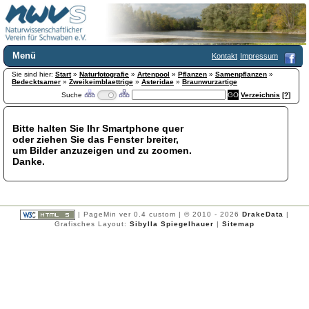
Menü
Kontakt
Impressum
Sie sind hier:
Home
Start
»
Naturfotografie
»
Artenpool
»
Pflanzen
»
Samenpflanzen
»
Bedecktsamer
»
Zweikeimblaettrige
»
Asteridae
»
Braunwurzartige
Wir über uns
Suche
Verzeichnis
[?]
Satzung
+
Mitglied werden
Bitte halten Sie Ihr Smartphone quer
Chronik
oder ziehen Sie das Fenster breiter,
Publikationen
+
um Bilder anzuzeigen und zu zoomen.
Danke.
Programm
Kontakt
Gästebuch
Links
| PageMin ver 0.4 custom | © 2010 - 2026
DrakeData
|
Grafisches Layout:
Sibylla Spiegelhauer
|
Sitemap
Licca liber
Newsletter
Impressum
Datenschutzerklärung
Botanik
+