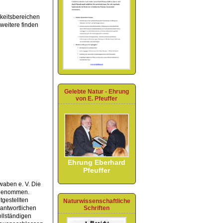
gkeitsbereichen
 weitere finden
Gelebte Natur - Ehrung
von E. Pfeuffer
Ehrung Eberhard
Pfeuffer
hwaben e. V. Die
orgenommen.
tgestellten
Naturwissenschaftliche
antwortlichen
Schriften
ollständigen