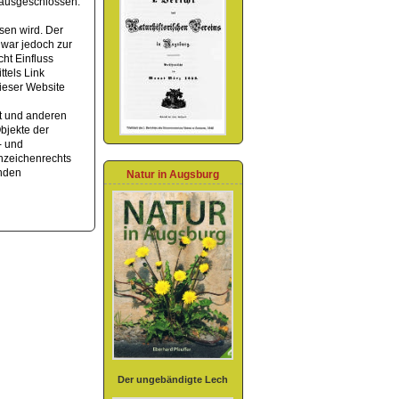
, ausgeschlossen.
esen wird. Der
 war jedoch zur
cht Einfluss
tels Link
dieser Website
ht und anderen
bjekte der
- und
nzeichenrechts
enden
Natur in Augsburg
Der ungebändigte Lech