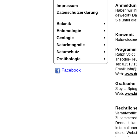
Anmeldun
Impressum
Haben wir Ihr
Datenschutzerklärung
geweckt? Dan
Sie unter di
Botanik
Entomologie
Konzept:
Geologie
Naturwissens
Naturfotografie
Programmi
Naturschutz
Ralph Voigt
Ornithologie
Theodor-Heu
Tel: 0151 / 1
Email:
info@
Facebook
Web:
www.d
Grafische
Sibylla Spie
Web:
www.bi
Rechtliche
Verantwortlic
Zusammenstel
Dennoch kann 
Informatione
dieser Websit