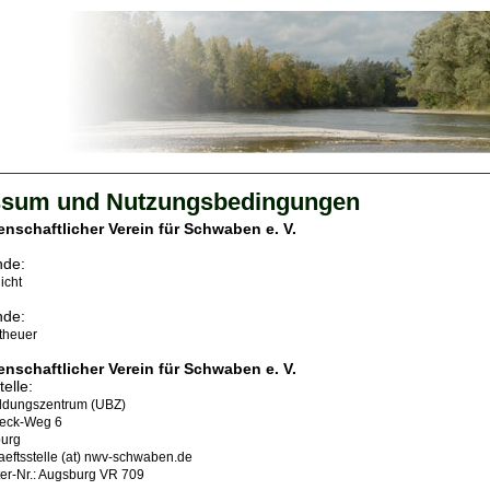
ssum und Nutzungsbedingungen
nschaftlicher Verein für Schwaben e. V.
nde:
icht
nde:
theuer
nschaftlicher Verein für Schwaben e. V.
elle:
ildungszentrum (UBZ)
peck-Weg 6
urg
aeftsstelle (at) nwv-schwaben.de
ter-Nr.: Augsburg VR 709