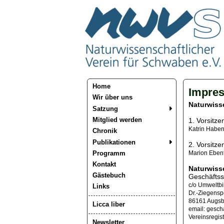
Home
Impre
Wir über uns
Naturwisse
Satzung
Mitglied werden
1. Vorsitze
Katrin Haben
Chronik
Publikationen
2. Vorsitze
Programm
Marion Eben
Kontakt
Naturwisse
Gästebuch
Geschäftsst
c/o Umweltb
Links
Dr.-Ziegens
86161 Augsb
Licca liber
email: gesch
Vereinsregis
Newsletter