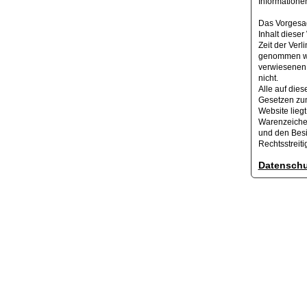
Informationen
Das Vorgesagt
Inhalt diese
Zeit der Verl
genommen wer
verwiesenen 
nicht.
Alle auf dies
Gesetzen zum
Website lieg
Warenzeiche
und den Besi
Rechtsstreit
Datenschu