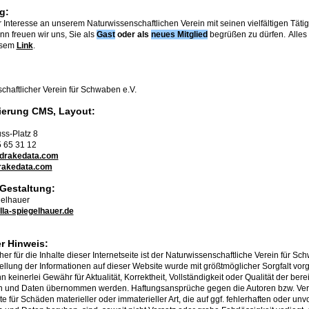
g:
 Interesse an unserem Naturwissenschaftlichen Verein mit seinen vielfältigen Täti
n freuen wir uns, Sie als
Gast
oder
als
neues Mitglied
begrüßen zu dürfen.
Alles
esem
Link
.
chaftlicher Verein für Schwaben e.V.
erung CMS, Layout:
ss-Platz 8
5 65 31 12
drakedata.com
rakedata.com
 Gestaltung:
gelhauer
lla-spiegelhauer.de
r Hinweis:
her für die Inhalte dieser Internetseite ist der Naturwissenschaftliche Verein für Sc
lung der Informationen auf dieser Website wurde mit größtmöglicher Sorgfalt v
keinerlei Gewähr für Aktualität, Korrektheit, Vollständigkeit oder Qualität der berei
n und Daten übernommen werden. Haftungsansprüche gegen die Autoren bzw. Ver
e für Schäden materieller oder immaterieller Art, die auf ggf. fehlerhaften oder unv