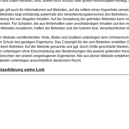
 und Daten beruhen, sind, soweit nicht Vorsatz oder grobe Fahrlässigkeit vorliegt
e gilt auch für Informationen auf Websites, auf die mittels eines Hyperlinks verwi
r Websites liegt vollständig außerhalb des Verantwortungsbereiches des Betreibers,
inkung frei von illegalen Inhalten. Auf die Gestaltung der gelinkten Websites kann ni
den. Für Schäden, die aus fehlerhaften oder unvollständigen Inhalten auf den mit
Websites resultieren, haften der Betreiber und die Autoren bzw. Verantwortlichen 
er Website veröffentlichten Texte, Bilder und Grafiken unterliegen dem Urheberrec
 Schutz des geistigen Eigentums. Das Copyright für die vom Betreiber erstellten O
t beim Betreiber. Auf der Website genannte und ggf. durch Dritte geschützte Marken
n unterliegen ohne Einschränkung den Bestimmungen des jeweils geltenden Ken
tzrechten der jeweils eingetragenen Eigentümer. Alle aus dieser Website entsteh
igkeiten unterliegen ausschließlich deutschem Recht.
tzerklärung siehe Link