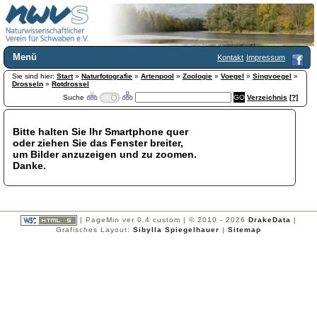
Menü
Kontakt
Impressum
Sie sind hier:
Home
Start
»
Naturfotografie
»
Artenpool
»
Zoologie
»
Voegel
»
Singvoegel
»
Drosseln
»
Rotdrossel
Wir über uns
Suche
Verzeichnis
[?]
Satzung
+
Mitglied werden
Bitte halten Sie Ihr Smartphone quer
Chronik
oder ziehen Sie das Fenster breiter,
Publikationen
+
um Bilder anzuzeigen und zu zoomen.
Danke.
Programm
Kontakt
Gästebuch
Links
| PageMin ver 0.4 custom | © 2010 - 2026
DrakeData
|
Grafisches Layout:
Sibylla Spiegelhauer
|
Sitemap
Licca liber
Newsletter
Impressum
Datenschutzerklärung
Botanik
+