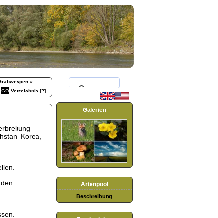
Grabwespen
»
Verzeichnis
[?]
Galerien
erbreitung
chstan, Korea,
llen.
aden
Artenpool
Beschreibung
ssen.