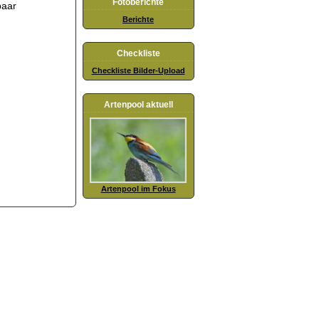
Fotoberichte
paar
Berichte
Checkliste
Checkliste Bilder-Upload
Artenpool aktuell
Artenpool im Fokus