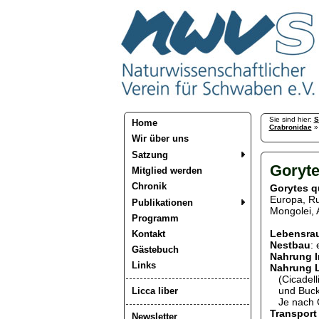
Sie sind hier:
S
Home
Crabronidae
Wir über uns
Satzung
Goryte
Mitglied werden
Chronik
Gorytes q
Europa, Ru
Publikationen
Mongolei, 
Programm
Lebensra
Kontakt
Nestbau
:
Gästebuch
Nahrung 
Links
Nahrung 
(Cicadelli
und Bucke
Licca liber
Je nach Gr
Transport
Newsletter