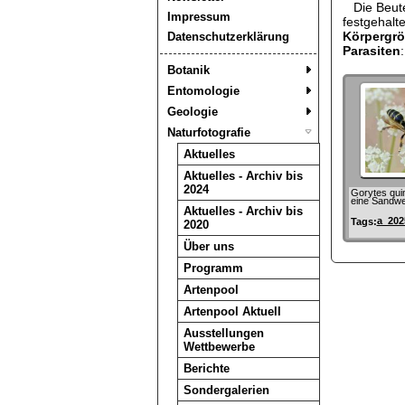
Die Beute 
Impressum
festgehalte
Körpergr
Datenschutzerklärung
Parasiten
Botanik
Entomologie
Geologie
Naturfotografie
Aktuelles
Aktuelles - Archiv bis
2024
Gorytes qui
eine Sandwe
Aktuelles - Archiv bis
a_202
Tags:
2020
Über uns
Programm
Artenpool
Artenpool Aktuell
Ausstellungen
Wettbewerbe
Berichte
Sondergalerien