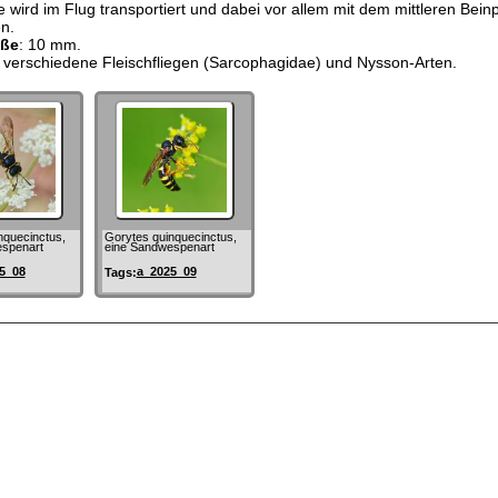
wird im Flug transportiert und dabei vor allem mit dem mittleren Bein
n.
öße
: 10 mm.
: verschiedene Fleischfliegen (Sarcophagidae) und Nysson-Arten.
nquecinctus,
Gorytes quinquecinctus,
spenart
eine Sandwespenart
5_08
a_2025_09
Tags: