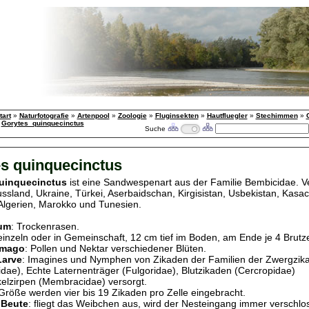
tart
»
Naturfotografie
»
Artenpool
»
Zoologie
»
Fluginsekten
»
Hautfluegler
»
Stechimmen
»
»
Gorytes_quinquecinctus
Suche
s quinquecinctus
uinquecinctus
ist eine Sandwespenart aus der Familie Bembicidae. V
ssland, Ukraine, Türkei, Aserbaidschan, Kirgisistan, Usbekistan, Kasa
Algerien, Marokko und Tunesien.
um
: Trockenrasen.
 einzeln oder in Gemeinschaft, 12 cm tief im Boden, am Ende je 4 Brutze
Imago
: Pollen und Nektar verschiedener Blüten.
Larve
: Imagines und Nymphen von Zikaden der Familien der Zwergzik
dae), Echte Laternenträger (Fulgoridae), Blutzikaden (Cercropidae)
lzirpen (Membracidae) versorgt.
öße werden vier bis 19 Zikaden pro Zelle eingebracht.
 Beute
: fliegt das Weibchen aus, wird der Nesteingang immer verschlo