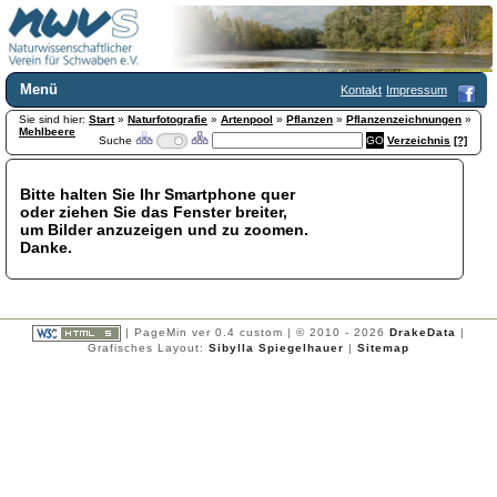
Menü
Kontakt
Impressum
Sie sind hier:
Home
Start
»
Naturfotografie
»
Artenpool
»
Pflanzen
»
Pflanzenzeichnungen
»
Mehlbeere
Suche
Verzeichnis
[?]
Wir über uns
Satzung
+
Mitglied werden
Bitte halten Sie Ihr Smartphone quer
oder ziehen Sie das Fenster breiter,
Chronik
um Bilder anzuzeigen und zu zoomen.
Publikationen
+
Danke.
Programm
Kontakt
Gästebuch
Links
| PageMin ver 0.4 custom | © 2010 - 2026
DrakeData
|
Grafisches Layout:
Sibylla Spiegelhauer
|
Sitemap
Licca liber
Newsletter
Impressum
Datenschutzerklärung
Botanik
+