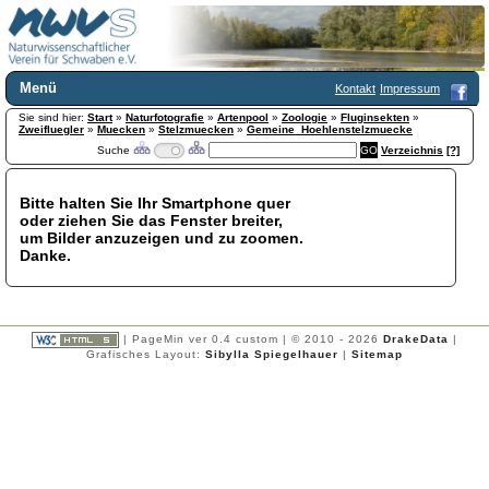
Menü
Kontakt
Impressum
Sie sind hier:
Home
Start
»
Naturfotografie
»
Artenpool
»
Zoologie
»
Fluginsekten
»
Zweifluegler
»
Muecken
»
Stelzmuecken
»
Gemeine_Hoehlenstelzmuecke
Wir über uns
Suche
Verzeichnis
[?]
Satzung
+
Mitglied werden
Bitte halten Sie Ihr Smartphone quer
Chronik
oder ziehen Sie das Fenster breiter,
Publikationen
+
um Bilder anzuzeigen und zu zoomen.
Danke.
Programm
Kontakt
Gästebuch
Links
| PageMin ver 0.4 custom | © 2010 - 2026
DrakeData
|
Grafisches Layout:
Sibylla Spiegelhauer
|
Sitemap
Licca liber
Newsletter
Impressum
Datenschutzerklärung
Botanik
+