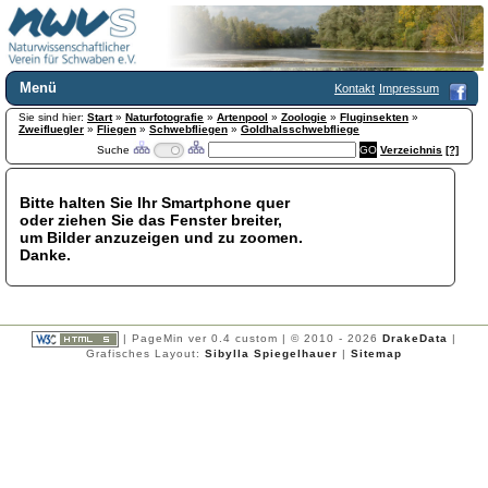
Menü
Kontakt
Impressum
Sie sind hier:
Home
Start
»
Naturfotografie
»
Artenpool
»
Zoologie
»
Fluginsekten
»
Zweifluegler
»
Fliegen
»
Schwebfliegen
»
Goldhalsschwebfliege
Wir über uns
Suche
Verzeichnis
[?]
Satzung
+
Mitglied werden
Bitte halten Sie Ihr Smartphone quer
Chronik
oder ziehen Sie das Fenster breiter,
Publikationen
+
um Bilder anzuzeigen und zu zoomen.
Danke.
Programm
Kontakt
Gästebuch
Links
| PageMin ver 0.4 custom | © 2010 - 2026
DrakeData
|
Grafisches Layout:
Sibylla Spiegelhauer
|
Sitemap
Licca liber
Newsletter
Impressum
Datenschutzerklärung
Botanik
+