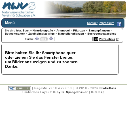
Menü
Kontakt
Impressum
Sie sind hier:
Home
Start
»
Naturfotografie
»
Artenpool
»
Pflanzen
»
Samenpflanzen
»
Bedecktsamer
»
Zweikeimblaettrige
»
Magnolienpflanzen
»
Seerosengewaechse
Wir über uns
Suche
Verzeichnis
[?]
Satzung
+
Mitglied werden
Bitte halten Sie Ihr Smartphone quer
Chronik
oder ziehen Sie das Fenster breiter,
Publikationen
+
um Bilder anzuzeigen und zu zoomen.
Danke.
Programm
Kontakt
Gästebuch
Links
| PageMin ver 0.4 custom | © 2010 - 2026
DrakeData
|
Grafisches Layout:
Sibylla Spiegelhauer
|
Sitemap
Licca liber
Newsletter
Impressum
Datenschutzerklärung
Botanik
+