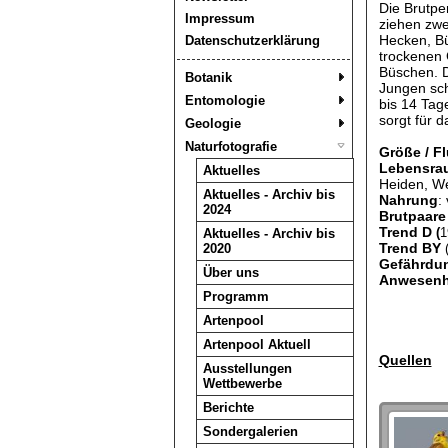
Die Brutpe
Impressum
ziehen zwe
Hecken, Bü
Datenschutzerklärung
trockenen 
Büschen. Da
Botanik
Jungen sch
Entomologie
bis 14 Tag
sorgt für d
Geologie
Naturfotografie
Größe / F
Lebensra
Aktuelles
Heiden, We
Aktuelles - Archiv bis
Nahrung
:
2024
Brutpaare 
Trend D
(
1
Aktuelles - Archiv bis
Trend BY
2020
Gefährdun
Über uns
Anwesenhe
Programm
Artenpool
Artenpool Aktuell
Quellen
Ausstellungen
Wettbewerbe
Berichte
Sondergalerien