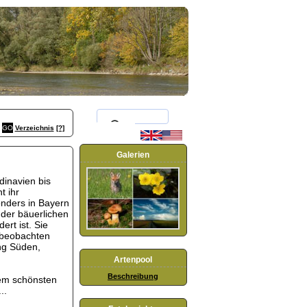
Verzeichnis
[?]
Galerien
dinavien bis
t ihr
onders in Bayern
n der bäuerlichen
rt ist. Sie
 beobachten
ung Süden,
Artenpool
Beschreibung
nem schönsten
..