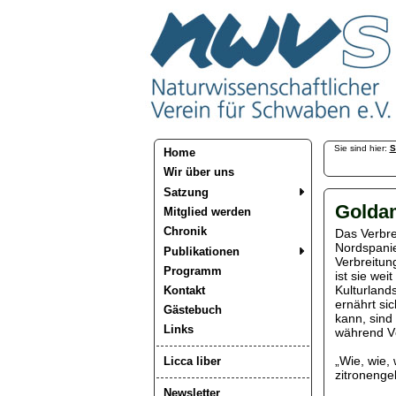
Sie sind hier:
S
Home
Wir über uns
Satzung
Golda
Mitglied werden
Chronik
Das Verbre
Nordspanien
Publikationen
Verbreitun
Programm
ist sie wei
Kulturland
Kontakt
ernährt si
Gästebuch
kann, sind
Links
während V
„Wie, wie,
Licca liber
zitronenge
Newsletter