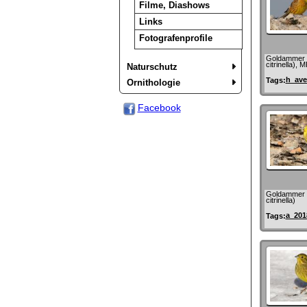
Filme, Diashows
Links
Fotografenprofile
Goldammer 
citrinella), 
Naturschutz
h_ave
Tags:
Ornithologie
Facebook
Goldammer 
citrinella)
a_201
Tags: