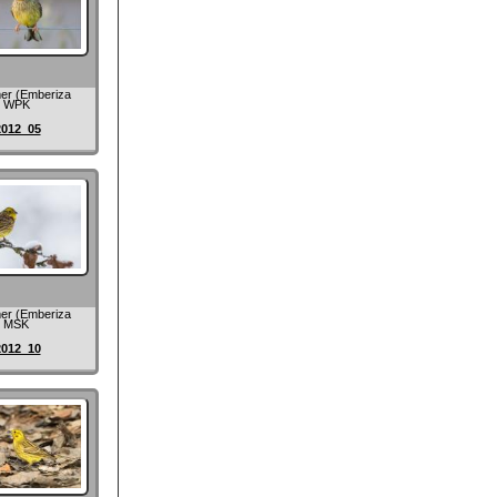
r (Emberiza
), WPK
2012_05
r (Emberiza
), MSK
2012_10