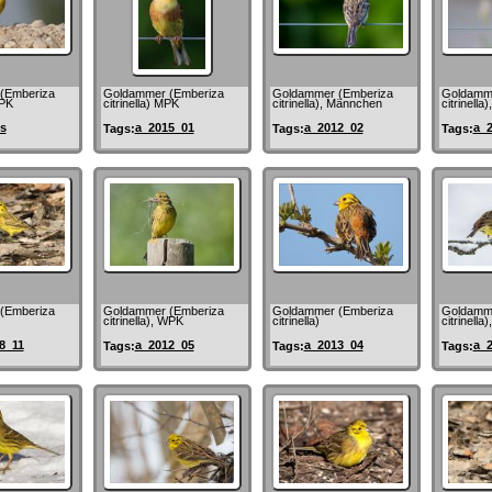
(Emberiza
Goldammer (Emberiza
Goldammer (Emberiza
Goldamme
MPK
citrinella) MPK
citrinella), Männchen
citrinella
s
a_2015_01
a_2012_02
a_
Tags:
Tags:
Tags:
(Emberiza
Goldammer (Emberiza
Goldammer (Emberiza
Goldamme
citrinella), WPK
citrinella)
citrinella
8_11
a_2012_05
a_2013_04
a_
Tags:
Tags:
Tags: