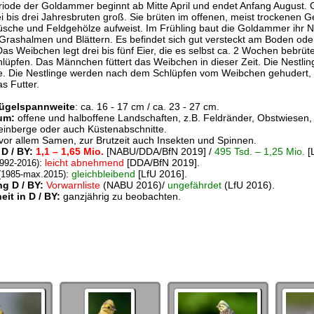
riode der Goldammer beginnt ab Mitte April und endet Anfang August
i bis drei Jahresbruten groß. Sie brüten im offenen, meist trockenen G
sche und Feldgehölze aufweist. Im Frühling baut die Goldammer ihr N
Grashalmen und Blättern. Es befindet sich gut versteckt am Boden oder
s Weibchen legt drei bis fünf Eier, die es selbst ca. 2 Wochen bebrütet
lüpfen. Das Männchen füttert das Weibchen in dieser Zeit. Die Nestling
e. Die Nestlinge werden nach dem Schlüpfen vom Weibchen gehudert
as Futter.
lügelspannweite
: ca. 16 - 17 cm / ca. 23 - 27 cm.
um:
offene und halboffene Landschaften, z.B. Feldränder, Obstwiesen,
inberge oder auch Küstenabschnitte.
 vor allem Samen, zur Brutzeit auch Insekten und Spinnen.
D / BY:
1,1 – 1,65 Mio.
[NABU/DDA/BfN 2019] /
495 Tsd. – 1,25 Mio.
[L
:
leicht abnehmend
[DDA/BfN 2019].
992-2016)
:
gleichbleibend
[LfU 2016].
(1985-max.2015)
g D / BY:
Vorwarnliste
(NABU 2016)/
ungefährdet
(LfU 2016).
it in D / BY:
ganzjährig zu beobachten.