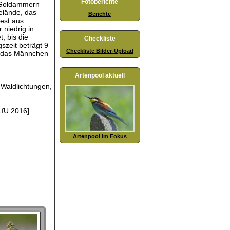
Fotoberichte
. Goldammern
elände, das
Berichte
est aus
 niedrig in
, bis die
Checkliste
szeit beträgt 9
Checkliste Bilder-Upload
, das Männchen
Artenpool aktuell
 Waldlichtungen,
fU 2016].
Artenpool im Fokus