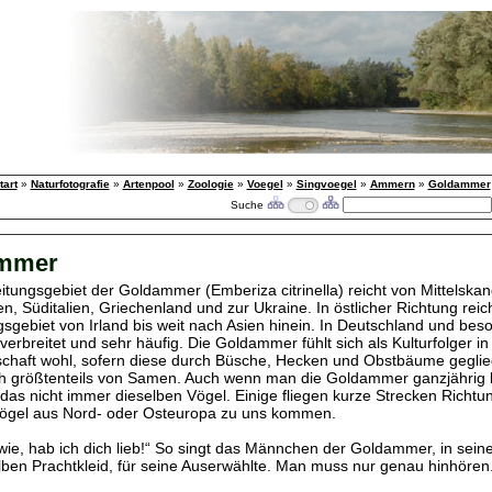
tart
»
Naturfotografie
»
Artenpool
»
Zoologie
»
Voegel
»
Singvoegel
»
Ammern
»
Goldammer
Suche
mmer
itungsgebiet der Goldammer (Emberiza citrinella) reicht von Mittelskan
, Süditalien, Griechenland und zur Ukraine. In östlicher Richtung reich
gsgebiet von Irland bis weit nach Asien hinein. In Deutschland und bes
t verbreitet und sehr häufig. Die Goldammer fühlt sich als Kulturfolger i
schaft wohl, sofern diese durch Büsche, Hecken und Obstbäume gegliede
ch größtenteils von Samen. Auch wenn man die Goldammer ganzjährig
 das nicht immer dieselben Vögel. Einige fliegen kurze Strecken Richt
ögel aus Nord- oder Osteuropa zu uns kommen.
 wie, hab ich dich lieb!“ So singt das Männchen der Goldammer, in sei
lben Prachtkleid, für seine Auserwählte. Man muss nur genau hinhören.