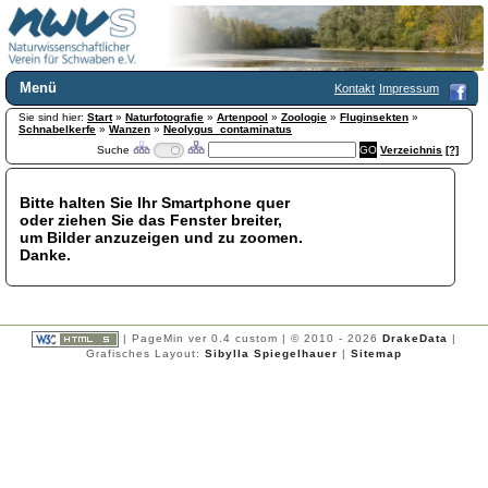
Menü
Kontakt
Impressum
Sie sind hier:
Home
Start
»
Naturfotografie
»
Artenpool
»
Zoologie
»
Fluginsekten
»
Schnabelkerfe
»
Wanzen
»
Neolygus_contaminatus
Wir über uns
Suche
Verzeichnis
[?]
Satzung
+
Mitglied werden
Bitte halten Sie Ihr Smartphone quer
Chronik
oder ziehen Sie das Fenster breiter,
Publikationen
+
um Bilder anzuzeigen und zu zoomen.
Danke.
Programm
Kontakt
Gästebuch
Links
| PageMin ver 0.4 custom | © 2010 - 2026
DrakeData
|
Grafisches Layout:
Sibylla Spiegelhauer
|
Sitemap
Licca liber
Newsletter
Impressum
Datenschutzerklärung
Botanik
+