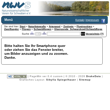
Menü
Kontakt
Impressum
Sie sind hier:
Home
Start
»
Naturfotografie
»
Artenpool
»
Zoologie
»
Fluginsekten
»
Zweifluegler
»
Fliegen
»
Schwebfliegen
»
Glaenzende_Schwarzkopf-Schwebfliege
Wir über uns
Suche
Verzeichnis
[?]
Satzung
+
Mitglied werden
Bitte halten Sie Ihr Smartphone quer
Chronik
oder ziehen Sie das Fenster breiter,
Publikationen
+
um Bilder anzuzeigen und zu zoomen.
Danke.
Programm
Kontakt
Gästebuch
Links
| PageMin ver 0.4 custom | © 2010 - 2026
DrakeData
|
Grafisches Layout:
Sibylla Spiegelhauer
|
Sitemap
Licca liber
Newsletter
Impressum
Datenschutzerklärung
Botanik
+