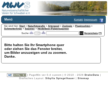
Menü
Kontakt
Impressum
Sie sind hier:
Home
Start
»
Naturfotografie
»
Artenpool
»
Zoologie
»
Fluginsekten
»
Schmetterlinge
»
Spanner
»
Heidelbeer-Palpenspanner
Wir über uns
Suche
Verzeichnis
[?]
Satzung
+
Mitglied werden
Bitte halten Sie Ihr Smartphone quer
Chronik
oder ziehen Sie das Fenster breiter,
Publikationen
+
um Bilder anzuzeigen und zu zoomen.
Danke.
Programm
Kontakt
Gästebuch
Links
| PageMin ver 0.4 custom | © 2010 - 2026
DrakeData
|
Grafisches Layout:
Sibylla Spiegelhauer
|
Sitemap
Licca liber
Newsletter
Impressum
Datenschutzerklärung
Botanik
+