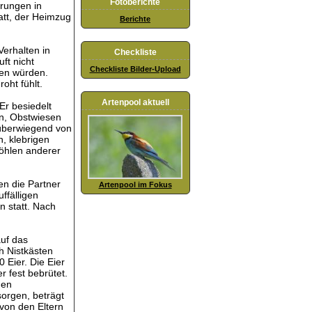
Fotoberichte
rungen in
att,
der Heimzug
Berichte
erhalten in
Checkliste
ft nicht
Checkliste Bilder-Upload
len würden.
oht fühlt.
Artenpool aktuell
Er besiedelt
en, Obstwiesen
 überwiegend von
, klebrigen
Höhlen anderer
en die Partner
Artenpool im Fokus
ffälligen
n statt. Nach
auf das
 Nistkästen
 Eier. Die Eier
 fest bebrütet.
gen
sorgen, beträgt
on den Eltern