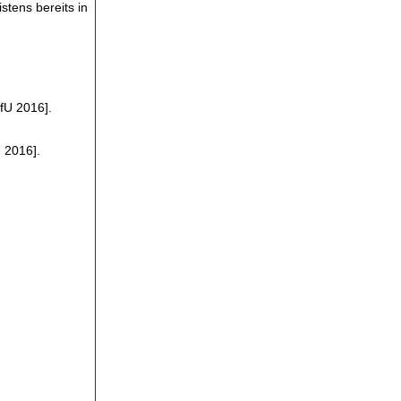
istens bereits in
LfU 2016].
 2016].