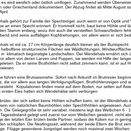
, es wird westlich oder östlich umflogen. Zunehmend werden Überwinte
n oder Griechenland dokumentiert.
Der Abzug findet ab Mitte August st
pril.
als gehört zur Familie der Spechtvögel, auch wenn er von Optik und V
e an einen Specht erinnert: Er trommelt nicht, baut keine Höhle und läu
den Stamm entlang, wozu ihm auch die versteiften Schwanzfedern feh
nd sind seine auffälligen Kopfdrehungen, vor allem wenn er sich bedr
als ist mit ca. 17 cm Körperlänge deutlich kleiner als der Buntspecht. 
 halboffene strukturreiche Flächen wie Waldlichtungen, Windwurffläch
 in klimatisch begünstigte Landschaften. Der Wendehals ernährt sich
or allem von deren Larven und Puppen, sie werden mit Hilfe der langen
elesen. Da er seine Bruthöhlen nicht selbst zimmern kann, ist er auf 
ewiesen.
 führen eine Brutsaisonehe. Sofort nach Ankunft im Brutrevier beginn
lz, die vor allem aus langen Verfolgungsflügen, Bruthöhlenzeigen und au
besteht. Kopulationen finden meist auf dem Boden, nur selten auf Äste
 ersten Eies halten sich Wendehälse sehr verborgen.
brüter, der sich selbst keine Höhlen schaffen kann, ist der Wendehals 
ein von natürlichen Baumhöhlen oder Spechthöhlen angewiesen. Auch
n. Die Gelegegröße ist sehr variabel, meistens legt das Weibchen 6 - 10
Tagesabstand gelegt und zuerst nur vom Weibchen gewärmt, nicht aber
e der letzten Eier brüten beide Partner, sodass die Küken nur in gerin
llen schlüpfen. Die Nestlingszeit, während der beide Eltern die Brut ver
age. Flügge gewordene Jungvögel werden noch maximal zwei Wochen v