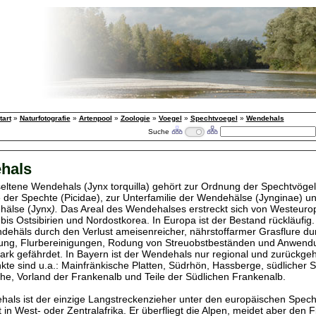
tart
»
Naturfotografie
»
Artenpool
»
Zoologie
»
Voegel
»
Spechtvoegel
»
Wendehals
Suche
hals
seltene Wendehals (Jynx torquilla) gehört zur Ordnung der Spechtvögel 
e der Spechte (Picidae), zur Unterfamilie der Wendehälse (Jynginae) u
hälse (Jynx
).
Das Areal des Wendehalses erstreckt sich von Westeuro
 bis Ostsibirien und Nordostkorea. In Europa ist der Bestand rückläufig
ndehäls durch den Verlust ameisenreicher, nährstoffarmer Grasflure du
rung, Flurbereinigungen, Rodung von Streuobstbeständen und Anwend
ark gefährdet. In Bayern ist d
er Wendehals nur regional und zurückgeh
te sind u.a.: Mainfränkische Platten, Südrhön, Hassberge, südlicher S
e, Vorland der Frankenalb und Teile der Südlichen Frankenalb.
als ist der einzige Langstreckenzieher unter den europäischen Spech
 in West- oder Zentralafrika. Er überfliegt die Alpen, meidet aber den 