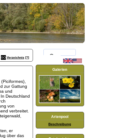
Verzeichnis
[?]
Galerien
(Piciformes),
nd zur Gattung
pa und
. In Deutschland
rch
ung von
end verbreitet.
teigerwald,
Artenpool
Beschreibung
ten, er
Flug über das