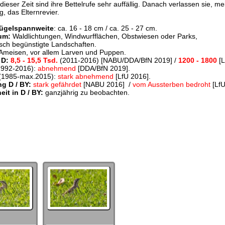
 dieser Zeit sind ihre Bettelrufe sehr auffällig. Danach verlassen sie, me
, das Elternrevier.
lügelspannweite
: ca. 16 - 18 cm / ca. 25 - 27 cm.
um:
Waldlichtungen, Windwurfflächen, Obstwiesen oder Parks,
sch begünstigte Landschaften.
 Ameisen, vor allem Larven und Puppen.
 D:
8,5 - 15,5 Tsd.
(2011-2016)
[NABU/DDA/BfN 2019] /
1200 - 1800
[
992-2016):
ab
nehmend
[DDA/BfN 2019].
(1985-max.2015):
stark ab
nehmend
[LfU 2016].
g D / BY:
stark gefährdet
[NABU 2016] /
vom Aussterben bedroht
[LfU
it in D / BY:
ganzjährig zu beobachten.