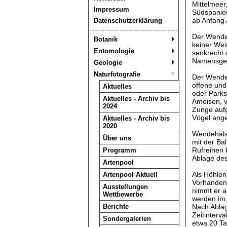
Mittelmeer
Impressum
Südspanie
ab Anfang A
Datenschutzerklärung
Der Wendeh
Botanik
keiner Weis
Entomologie
senkrecht 
Namensgebe
Geologie
Naturfotografie
Der Wendeh
offene und
Aktuelles
oder Parks
Aktuelles - Archiv bis
Ameisen, v
2024
Zunge aufg
Vögel ang
Aktuelles - Archiv bis
2020
Wendehälse
Über uns
mit der Ba
Rufreihen 
Programm
Ablage des
Artenpool
Als Höhlen
Artenpool Aktuell
Vorhandens
Ausstellungen
nimmt er a
Wettbewerbe
werden im 
Berichte
Nach Ablag
Zeitinterva
Sondergalerien
etwa 20 T