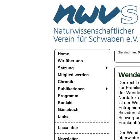
Sie sind hier:
S
Home
Wir über uns
Satzung
Wende
Mitglied werden
Chronik
Der recht 
zur Famili
Publikationen
der Wende
Programm
Nordafrika
ist der We
Kontakt
Eutrophie
Gästebuch
Bioziden st
Links
Schwerpunk
Frankenhöh
Licca liber
Der Wendeh
überwintert
Newsletter