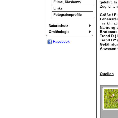
Filme, Diashows
geführt. In
Zugrichtung
Links
Fotografenprofile
Größe / F
Lebensra
in klimati
Naturschutz
Nahrung
:
Brutpaare
Ornithologie
Trend D (
1
Trend BY
Facebook
Gefährdun
Anwesenhe
Quellen
....