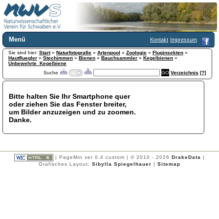
Menü
Kontakt
Impressum
Sie sind hier:
Home
Start
»
Naturfotografie
»
Artenpool
»
Zoologie
»
Fluginsekten
»
Hautfluegler
»
Stechimmen
»
Bienen
»
Bauchsammler
»
Kegelbienen
»
Wir über uns
Unbewehrte_Kegelbiene
Suche
Verzeichnis
[?]
Satzung
+
Mitglied werden
Chronik
Bitte halten Sie Ihr Smartphone quer
oder ziehen Sie das Fenster breiter,
Publikationen
+
um Bilder anzuzeigen und zu zoomen.
Programm
Danke.
Kontakt
Gästebuch
Links
| PageMin ver 0.4 custom | © 2010 - 2026
DrakeData
|
Licca liber
Grafisches Layout:
Sibylla Spiegelhauer
|
Sitemap
Newsletter
Impressum
Datenschutzerklärung
Botanik
+