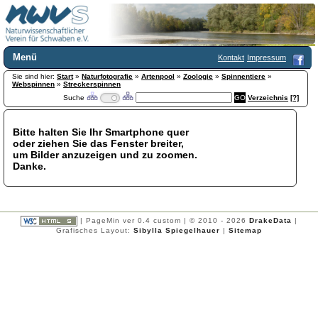
Menü
Kontakt
Impressum
Sie sind hier:
Home
Start
»
Naturfotografie
»
Artenpool
»
Zoologie
»
Spinnentiere
»
Webspinnen
»
Streckerspinnen
Wir über uns
Suche
Verzeichnis
[?]
Satzung
+
Mitglied werden
Bitte halten Sie Ihr Smartphone quer
Chronik
oder ziehen Sie das Fenster breiter,
Publikationen
+
um Bilder anzuzeigen und zu zoomen.
Danke.
Programm
Kontakt
Gästebuch
Links
| PageMin ver 0.4 custom | © 2010 - 2026
DrakeData
|
Grafisches Layout:
Sibylla Spiegelhauer
|
Sitemap
Licca liber
Newsletter
Impressum
Datenschutzerklärung
Botanik
+