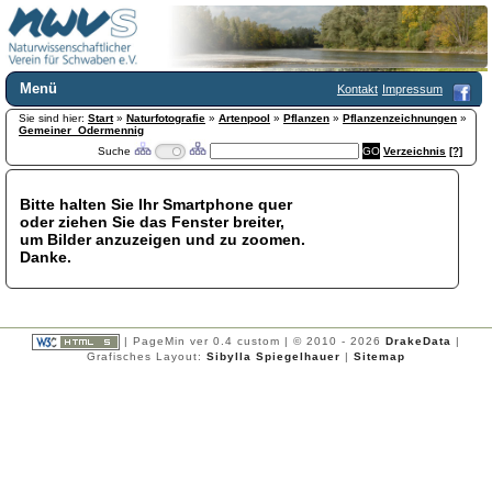
Menü
Kontakt
Impressum
Sie sind hier:
Home
Start
»
Naturfotografie
»
Artenpool
»
Pflanzen
»
Pflanzenzeichnungen
»
Gemeiner_Odermennig
Wir über uns
Suche
Verzeichnis
[?]
Satzung
+
Mitglied werden
Bitte halten Sie Ihr Smartphone quer
Chronik
oder ziehen Sie das Fenster breiter,
Publikationen
+
um Bilder anzuzeigen und zu zoomen.
Danke.
Programm
Kontakt
Gästebuch
Links
| PageMin ver 0.4 custom | © 2010 - 2026
DrakeData
|
Grafisches Layout:
Sibylla Spiegelhauer
|
Sitemap
Licca liber
Newsletter
Impressum
Datenschutzerklärung
Botanik
+