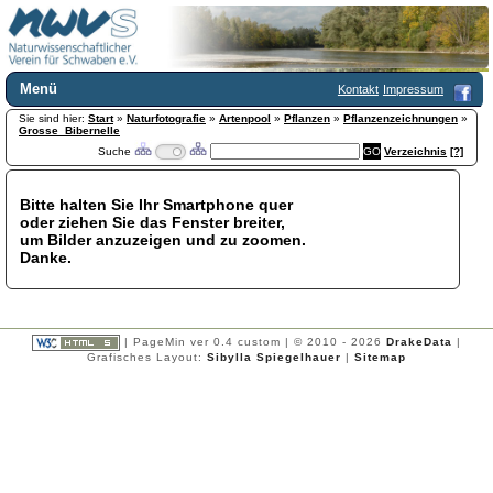
Menü
Kontakt
Impressum
Sie sind hier:
Home
Start
»
Naturfotografie
»
Artenpool
»
Pflanzen
»
Pflanzenzeichnungen
»
Grosse_Bibernelle
Wir über uns
Suche
Verzeichnis
[?]
Satzung
+
Mitglied werden
Bitte halten Sie Ihr Smartphone quer
Chronik
oder ziehen Sie das Fenster breiter,
Publikationen
+
um Bilder anzuzeigen und zu zoomen.
Danke.
Programm
Kontakt
Gästebuch
Links
| PageMin ver 0.4 custom | © 2010 - 2026
DrakeData
|
Grafisches Layout:
Sibylla Spiegelhauer
|
Sitemap
Licca liber
Newsletter
Impressum
Datenschutzerklärung
Botanik
+