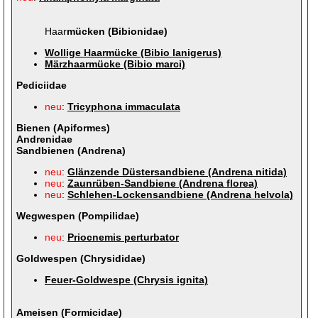
Haar
mücken (Bibionidae)
Wollige Haarmücke (Bibio lanigerus)
Märzhaarmücke (Bibio marci)
Pediciidae
neu
:
Tricyphona immaculata
Bienen (Apiformes)
Andrenidae
Sandbienen (Andrena)
neu
:
Glänzende Düstersandbiene (Andrena nitida)
neu
:
Zaunrüben-Sandbiene (Andrena florea)
neu
:
Schlehen-Lockensandbiene (Andrena helvola)
Wegwespen (Pompilidae)
neu
:
Priocnemis perturbator
Goldwespen (Chrysididae)
Feuer-Goldwespe (Chrysis ignita)
Ameisen (Formicidae)