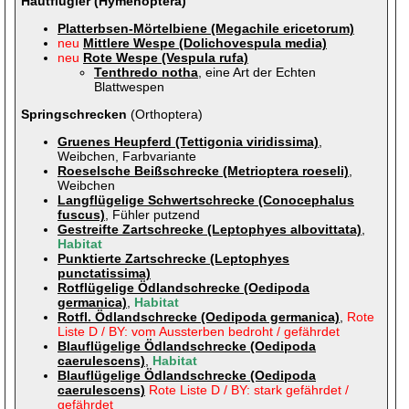
Hautflügler (Hymenoptera)
Platterbsen-Mörtelbiene (Megachile ericetorum)
neu
Mittlere Wespe (Dolichovespula media)
neu
Rote Wespe (Vespula rufa)
Tenthredo notha
, eine Art der Echten
Blattwespen
Springschrecken
(Orthoptera)
Gruenes Heupferd (Tettigonia viridissima)
,
Weibchen, Farbvariante
Roeselsche Beißschrecke (Metrioptera roeseli)
,
Weibchen
Langflügelige Schwertschrecke (Conocephalus
fuscus)
, Fühler putzend
Gestreifte Zartschrecke (Leptophyes albovittata)
,
Habitat
Punktierte Zartschrecke (Leptophyes
punctatissima)
Rotflügelige Ödlandschrecke (Oedipoda
germanica)
,
Habitat
Rotfl. Ödlandschrecke (Oedipoda germanica)
,
Rote
Liste D / BY: vom Aussterben bedroht / gefährdet
Blauflügelige Ödlandschrecke (Oedipoda
caerulescens)
,
Habitat
Blauflügelige Ödlandschrecke (Oedipoda
caerulescens)
Rote Liste D / BY: stark gefährdet /
gefährdet