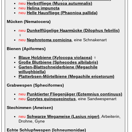
neu
Herbstfliege (Musca autumnalis)
neu
Helina impuncta
neu
Helle Hausfliege (Phaonioa pallida)
Mücken (Nematocera)
neu
Dunkelflügelige Haarmücke (Dilophus febrilis)
♀
neu
Nephrotoma cornicina
, eine Schnakenart
Bienen (Apiformes)
Blaue Holzbiene (Xylocopa violacea)
♀
Große Blutbiene (Sphecodes albilabris)
Garten-Blattschneiderbiene (Megachile
willughbiella)
Platterbsen-Mörtelbiene (Megachile ericetorum)
Grabwespen (Spheciformes)
neu
Punktierter Fliegenjäger (Ectemnius continuus)
neu
Gorytes quinquecinctus
, eine Sandwespenart
Stechimmen (Ameisen)
neu
Schwarze Wegameise (Lasius niger)
, Arbeiterin,
Drohne, Gyne
Echte Schlupfwespen
(Ichneumonidae)