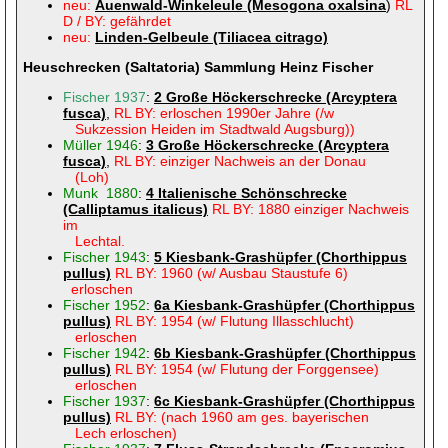
neu:
Auenwald-Winkeleule (Mesogona oxalsina
)
RL
D / BY: gefährdet
neu:
Linden-Gelbeule (Tiliacea citrago)
Heuschrecken (Saltatoria) Sammlung Heinz Fischer
Fischer 1937
:
2 Große Höckerschrecke (Arcyptera
fusca)
,
RL BY: erloschen 1990er Jahre (/w
Sukzession Heiden im Stadtwald Augsburg))
Müller 1946
:
3 Große Höckerschrecke (Arcyptera
fusca)
,
RL BY: einziger Nachweis an der Donau
(Loh)
Munk 1880
:
4 Italienische Schönschrecke
(Calliptamus italicus)
RL BY: 1880 einziger Nachweis
im
Lechtal.
Fischer 1943
:
5 Kiesbank-Grashüpfer (Chorthippus
pullus)
RL BY: 1960 (w/ Ausbau Staustufe 6)
erloschen
Fischer 1952
:
6a Kiesbank-Grashüpfer (Chorthippus
pullus)
RL BY: 1954 (w/ Flutung Illasschlucht)
erloschen
Fischer 1942
:
6b Kiesbank-Grashüpfer (Chorthippus
pullus)
RL BY: 1954 (w/ Flutung der Forggensee)
erloschen
Fischer 1937
:
6c Kiesbank-Grashüpfer (Chorthippus
pullus)
RL BY: (nach 1960 am ges. bayerischen
Lech erloschen)