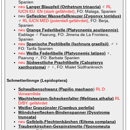
Spanien
neu
Langer Blaupfeil (Orthetrum trinacria)
♂
RL
IUCN EU: EN (stark gefährdet)
, FO: Malaga, Spanien
neu
Gefleckter Wasserfallkreuzer (Zygonyx torridus)
♂
RL IUCN MED (potentiell gefährdet)
, FO: Berja,
Spanien
neu
Orange Federlibelle (Platycnemis acutipennis)
,
Eiablage ♂ Paarung, FO: Jimena de La Frontera,
Spanien
neu
Spanische Pechlibelle (Ischnura graellsii)
, ♂ ♀
FO: Tarifa Spanien
neu
Weiße Federlibelle (Platycnemis latipes)
♀,
Paarung ♂, FO: Barbate Spanien
neu
Südwestliche Prachtlibelle (Calopteryx
xanthostoma)
♂ ♀, FO: Mialet Südfrankreich
Schmetterlinnge (Lepidoptera)
Schwalbenschwanz (Papilio machaon
)
RL D:
Vorwarnliste
Wachtelweizen-Scheckenfalter (Melitaea athalia)
RL
D/BY: gefährdet
Weißer Graszünsler (Crambus perlella)
Möndchenflecken-Bindenspanner (Dysstroma
truncata)
neu
Gelbleib-Flechtenbärchen (Eilema complana)
Traubenkirschen-Gespinstmotte (Yponomeuta