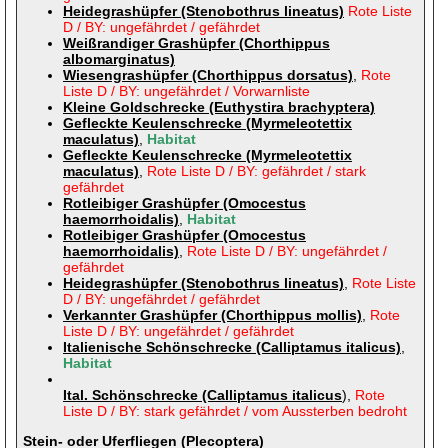
Heidegrashüpfer (Stenobothrus lineatus)
Rote Liste
D / BY: ungefährdet / gefährdet
Weißrandiger Grashüpfer (Chorthippus
albomarginatus)
Wiesengrashüpfer (Chorthippus dorsatus)
,
Rote
Liste D / BY: ungefährdet / Vorwarnliste
Kleine Goldschrecke (Euthystira brachyptera)
Gefleckte Keulenschrecke (Myrmeleotettix
maculatus)
,
Habitat
Gefleckte Keulenschrecke (Myrmeleotettix
maculatus)
,
Rote Liste D / BY: gefährdet / stark
gefährdet
Rotleibiger Grashüpfer (Omocestus
haemorrhoidalis)
,
Habitat
Rotleibiger Grashüpfer (Omocestus
haemorrhoidalis)
,
Rote Liste D / BY: ungefährdet /
gefährdet
Heidegrashüpfer (Stenobothrus lineatus)
,
Rote Liste
D / BY: ungefährdet / gefährdet
Verkannter Grashüpfer (Chorthippus mollis)
,
Rote
Liste D / BY: ungefährdet / gefährdet
Italienische Schönschrecke (Calliptamus italicus)
,
Habitat
Ital. Schönschrecke (Calliptamus italicus
),
Rote
Liste D / BY: stark gefährdet / vom Aussterben bedroht
Stein- oder Uferfliegen (Plecoptera)