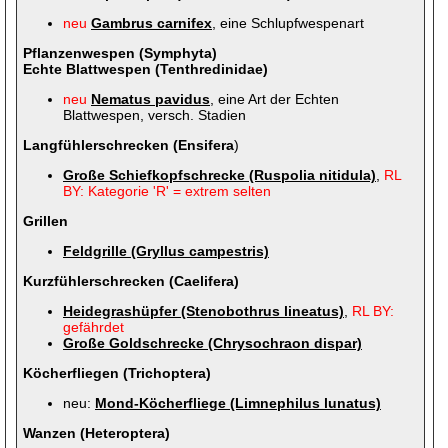
neu
Gambrus carnifex
, eine Schlupfwespenart
Pflanzenwespen (Symphyta)
Echte Blattwespen (Tenthredinidae)
neu
Nematus pavidus
, eine Art der Echten
Blattwespen, versch. Stadien
Langfühlerschrecken (Ensifera
)
Große Schiefkopfschrecke (Ruspolia nitidula)
,
RL
BY: Kategorie 'R' = extrem selten
Grillen
Feldgrille (Gryllus campestris)
Kurzfühlerschrecken (Caelifera)
Heidegrashüpfer (Stenobothrus lineatus)
,
RL BY:
gefährdet
Große Goldschrecke (Chrysochraon dispar)
Köcherfliegen (Trichoptera)
neu:
Mond-Köcherfliege (Limnephilus lunatus)
Wanzen (Heteroptera)