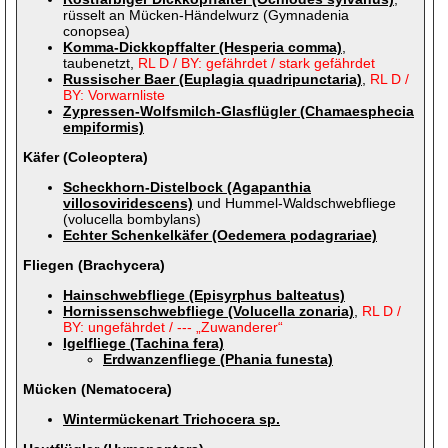
rüsselt an Mücken-Händelwurz (Gymnadenia
conopsea)
Komma-Dickkopffalter (Hesperia comma)
,
taubenetzt,
RL D / BY: gefährdet / stark gefährdet
Russischer Baer (Euplagia quadripunctaria)
,
RL D /
BY: Vorwarnliste
Zypressen-Wolfsmilch-Glasflügler (Chamaesphecia
empiformis)
Käfer (Coleoptera)
Scheckhorn-Distelbock (Agapanthia
villosoviridescens)
und Hummel-Waldschwebfliege
(volucella bombylans)
Echter Schenkelkäfer (Oedemera podagrariae)
Fliegen (Brachycera)
Hainschwebfliege (Episyrphus balteatus)
Hornissenschwebfliege (Volucella zonaria)
,
RL D /
BY: ungefährdet / --- „Zuwanderer“
Igelfliege (Tachina fera)
Erdwanzenfliege (Phania funesta)
Mücken (Nematocera)
Wintermückenart Trichocera sp.