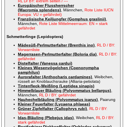
RL D/ BY: extrem selten / ---
Europäischer Flussherrscher
(Macromia splendens)
, Männchen,
Rote Liste IUCN
Europa: VU = gefährdet)
Französische Keiljungfer (Gomphus graslinii)
,
Männchen,
Rote Liste Mittelmeerraum: EN = stark
gefährdet
Schmetterlinge (Lepidoptera)
Mädesüß-Perlmutterfalter (Brenthis ino)
,
RL D / BY:
Vorwarnliste
Magerrasen-Perlmutterfalter (Boloria dia)
,
RL D / BY:
gefährdet
Distelfalter (Vanessa cardui)
Kleines Wiesenvögelchen (Coenonympha
pamphilus)
Aurorafalter (Anthocharis cardamines)
, Weibchen,
rüsselt an Knoblauchsrauke (Alliaria-petiolata)
Tintenfleck-Weißling (Leptidea sinapis)
Himmelblauer Bläuling (Polyommatus bellargus)
,
Männchen,
RL D / BY: gefährdet
Hauhechelbläuling (Polyommatus icarus)
, Paarung
Kleiner Feuerfalter (Lycaena phlaeas)
Grüner Zipfelfalter (Callophrys rubi)
,
RL D / BY:
Vorwarnliste
Idas-Bläuling (Plebejus idas)
, Weibchen,
RL D / BY:
stark gefährdet
Rostfarbiger Dickkopffalter (Ochlodes sylvanus)
,