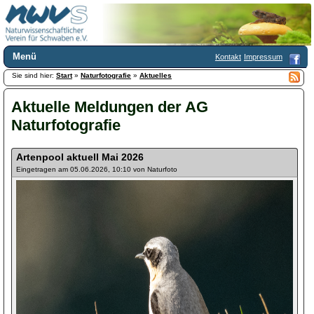
Menü
Kontakt
Impressum
Sie sind hier:
Home
Start
»
Naturfotografie
»
Aktuelles
Wir über uns
Aktuelle Meldungen der AG
Satzung
+
Mitglied werden
Naturfotografie
Chronik
Publikationen
+
Artenpool aktuell Mai 2026
Programm
Eingetragen am 05.06.2026, 10:10 von Naturfoto
Kontakt
Gästebuch
Links
Licca liber
Newsletter
Impressum
Datenschutzerklärung
Botanik
+