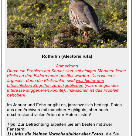
Rothuhn (Alectoris rufa)
Anmerkung
D
urch ein Problem am Server sind seit einigen Monaten keine
Klicks an den Bildern mehr gezählt worden. Dies ist sehr
ärgerlich, denn die Klickzahlen sind
weit hinter den
tatsächlichen Zugriffen zurückgeblieben
(was mangelndes
Interesse suggerieren könnte). Inzwischen ist das Problem
behoben!
Im Januar und Februar gibt es, jahreszeitlich bedingt, Fotos
aus den Archiven mit manchen Highlights, aber auch
erschreckend vielen Arten der Roten Listen!
Tipp
: Zur Betrachtung arbeiten Sie am besten mit zwei
Fenstern:
1) Links die kleinen Vorschaubilder aller Fotos,
die Sie