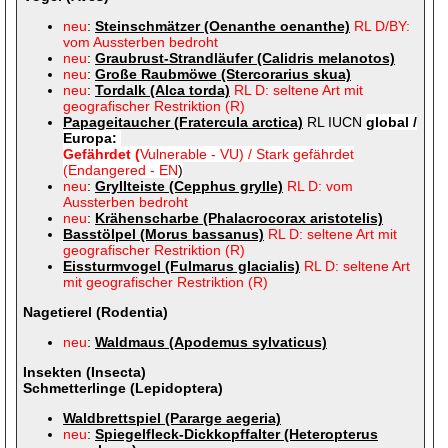
neu
:
Steinschmätzer (Oenanthe oenanthe)
RL D/BY:
vom Aussterben bedroht
neu
:
Graubrust-Strandläufer (Calidris melanotos)
neu
:
Große Raubmöwe (Stercorarius
skua)
neu
:
Tordalk (Alca torda)
RL D: seltene Art mit
geografischer Restriktion (R)
Papageitaucher (Fratercula arctica)
RL IUCN
global /
Europa:
Gefährdet (
Vulnerable - VU)
/ Stark gefährdet
(Endangered - EN
)
neu
:
Gryllteiste (Cepphus grylle)
RL D: vom
Aussterben bedroht
neu
:
Krähenscharbe (Phalacrocorax aristotelis)
Basstölpel (Morus bassanus)
RL D: seltene Art mit
geografischer Restriktion (R)
Eissturmvogel (Fulmarus glacialis)
RL D: seltene Art
mit geografischer Restriktion (R)
Nagetierel (Rodentia)
neu
:
Waldmaus (Apodemus sylvaticus)
Insekten (Insecta)
Schmetterlinge (Lepidoptera)
Waldbrettspiel (Pararge aegeria)
neu
:
Spiegelfleck-Dickkopffalter (Heteropterus