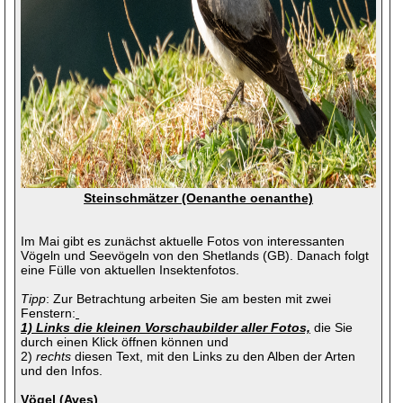
Entomologie
+
Geologie
+
Naturfotografie
-
Aktuelles
Aktuelles - Archiv bis 2024
Aktuelles - Archiv bis 2020
Über uns
Programm
Artenpool
Artenpool Aktuell
Ausstellungen Wettbewerbe
Berichte
Steinschmätzer (Oenanthe oenanthe)
Sondergalerien
Filme, Diashows
Im Mai gibt es zunächst aktuelle Fotos von interessanten
Links
Vögeln und Seevögeln von den Shetlands (GB). Danach folgt
Fotografenprofile
eine Fülle von aktuellen Insektenfotos.
Naturschutz
+
Ornithologie
+
Tipp
: Zur Betrachtung arbeiten Sie am besten mit zwei
Fenstern:
1) Links die kleinen Vorschaubilder aller Fotos,
die Sie
durch einen Klick öffnen können und
2)
rechts
diesen Text, mit den Links zu den Alben der Arten
und den Infos.
Vögel (Aves)