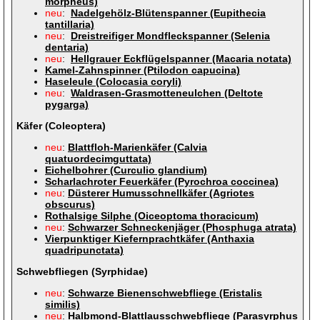
morpheus)
neu
:
Nadelgehölz-Blütenspanner (Eupithecia
tantillaria)
neu
:
Dreistreifiger Mondfleckspanner (Selenia
dentaria)
neu
:
Hellgrauer Eckflügelspanner (Macaria notata)
Kamel-Zahnspinner (Ptilodon capucina)
Haseleule (Colocasia coryli)
neu
:
Waldrasen-Grasmotteneulchen (Deltote
pygarga)
Käfer (Coleoptera)
neu
:
Blattfloh-Marienkäfer (Calvia
quatuordecimguttata)
Eichelbohrer (Curculio glandium)
Scharlachroter Feuerkäfer (Pyrochroa coccinea)
neu
:
Düsterer Humusschnellkäfer (Agriotes
obscurus)
Rothalsige Silphe (Oiceoptoma thoracicum)
neu
:
Schwarzer Schneckenjäger (Phosphuga atrata)
Vierpunktiger Kiefernprachtkäfer (Anthaxia
quadripunctata)
Schwebfliegen (Syrphidae)
neu
:
Schwarze Bienenschwebfliege (Eristalis
similis)
neu
:
Halbmond-Blattlausschwebfliege (Parasyrphus