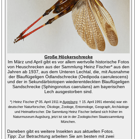
Große Höckerschrecke
Im März und April gibt es vor allem wertvolle historische Fotos
von Heuschrecken aus der Sammlung Heinz Fischer* aus den
Jahren ab 1937, aus dem Unteren Lechtal, die, mit Ausnahme
der Blauflügeligen Ödlandschrecke (Oedipoda caerulescens)
und der in Sekundärbiotopen wiederentdeckten Blauflügeligen
Sandschrecke (Sphingonotus caerulans) am bayerischen
Lech ausgestorben sind.
*) Heinz Fischer
(*
05. April 1911 in
Augsburg
; † 15. April 1991 ebenda) war ein
deutscher Naturforscher, Ökologe, Zoologe, Entomologe, Geograph, Archäologe
und Heimatforscher. Die Sammlung Heinz Fischer befand sich früher im
Naturmuseum Augsburg, jetzt ist sie in der Zoologischen Staatssammlung
.
München
Daneben gibt es weitere Insekten aus aktuellen Fotos.
Tipp
: Zur Betrachtung arbeiten Sie am besten mit zwei