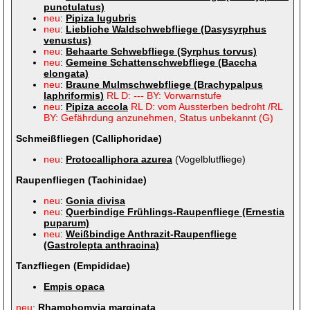
punctulatus)
neu
:
Pipiza lugubris
neu
:
Liebliche Waldschwebfliege (Dasysyrphus
venustus)
neu
:
Behaarte Schwebfliege (Syrphus torvus)
neu
:
Gemeine Schattenschwebfliege (Baccha
elongata)
neu
:
Braune Mulmschwebfliege (Brachypalpus
laphriformis)
RL D: --- BY: Vorwarnstufe
neu
:
Pipiza accola
RL D: vom Aussterben bedroht /RL
BY: Gefährdung anzunehmen, Status unbekannt (G)
Schmeißfliegen (Calliphoridae)
neu
:
Protocalliphora azurea
(Vogelblutfliege)
Raupenfliegen (Tachinidae)
neu
:
Gonia divisa
neu
:
Querbindige Frühlings-Raupenfliege (Ernestia
puparum)
neu
:
Weißbindige Anthrazit-Raupenfliege
(Gastrolepta anthracina)
Tanzfliegen (Empididae)
Empis opaca
neu
:
Rhamphomyia
marginata