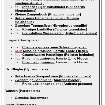
quadripustulatus)
neu:
Strichfleckiger Marienkäfer (Chilocorus
bipustulatus)
Kleiner Zangenbock (Rhagium inquisitor)
Rothalsiges Getreidehähnchen (Oulema
melanopus)
Gemeiner Totengräber (Nicrophorus vespillo)
neu:
Körniger Laufkäfer (Carabus granulatus)
neu:
Braunfüßige Wasserkäfer (Hydrobius fuscipes)
Fliegen (Brachycera)
neu:
Cheilosia grossa, eine Schwebfliegenart
neu:
Muscina prolapsa, Familie Echte Fliegen
neu:
Grauschwarze Hausfliege (Polietes lardarius)
neu:
Phaonia tuguriorum,
Familie Echte Fliegen
neu
:
Phaonia tuguriorum
, Familie Echte Fliegen
Hautflügler (Hymenoptera)
Rotschwarze Wespenbiene (Nomada fabriciana)
Zweifarbige Sandbiene
(
Andrena bicolor)
neu
:
Frühe Lockensandbiene (Andrena praecox)
Wanzen (Heteroptera)
Gemeine Bodenwaze
Hafte (Neuroptera)