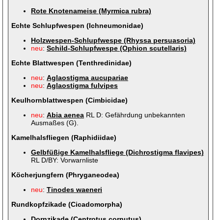
Rote Knotenameise (Myrmica rubra)
Echte Schlupfwespen (Ichneumonidae)
Holzwespen-Schlupfwespe (Rhyssa persuasoria)
neu
:
Schild-Schlupfwespe (Ophion scutellaris)
Echte Blattwespen (Tenthredinidae)
neu
:
Aglaostigma aucupariae
neu
:
Aglaostigma fulvipes
Keulhornblattwespen (Cimbicidae)
neu
:
Abia aenea
RL D: Gefährdung unbekannten
Ausmaßes (G).
Kamelhalsfliegen (Raphidiidae)
Gelbfüßige Kamelhalsfliege (Dichrostigma flavipes)
RL D/BY: Vorwarnliste
Köcherjungfern (Phryganeodea)
neu
:
Tinodes waeneri
Rundkopfzikade (Cicadomorpha)
Dornzikade (Centrotus cornutus)