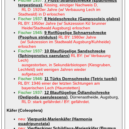
Fischer 1937
:
7 Fluss-Strandschrecke (Epacromius
tergestinus)
,
Kissing, einziger Nachweis D,
RL D: 1920er Jahre (w/ Verbauung Lech im
Stadtwald) in D erloschen
Fischer 1937
:
8 Heideschrecke (Gampsocleis glabra)
RL BY: 1950er Jahre (w/ Sukzession Kö´brunner
Heide/Stadtwald Augsburg) erloschen
Fischer 1945
:
9 Rotflügelige Schnarrschrecke
(Psophus stridulus)
RL BY: 1980er Jahre
(w/ Sukzession
im Stadtwald Augsburg/Kuhheide)
erloschen
Fischer 1937
:
10 Blauflügelige Sandschrecke
(Sphingonotus caerulans)
RL BY: (w/ Verbauung
Lech)
ausgestorben, in Sekundärbiotopen (Kiesgruben,
Lechfeld) seit wenigen Jahren wieder
aufgetaucht
Fischer 1946
:
11 Türks Dornschrecke (Tetrix tuerki)
RL BY: 1946 einer der letzten Sichtungen am
bayerischen Lech (Haunstetten)
Fischer 1937
:
12 Blauflügelige Ödlandschrecke
(Oedipoda caerulescens)
, Dürrenastheide, Augsburg,
RL D: stark gefährdet / BY: gefährdet
.
Käfer (Coleoptera)
neu:
Vierpunkt-Marienkäfer (Harmonia
quadripunctata)
neu:
Vierfleckiger Schildlaus-Marienkäfer (Brumus