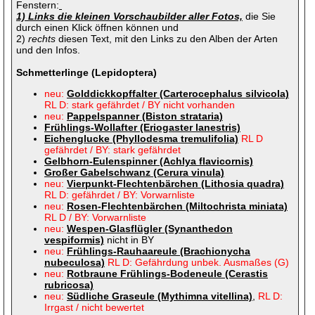
Fenstern:
1) Links die kleinen Vorschaubilder aller Fotos,
die Sie
durch einen Klick öffnen können und
2)
rechts
diesen Text, mit den Links zu den Alben der Arten
und den Infos.
Schmetterlinge (Lepidoptera)
ne
u
:
Golddickkopffalter (Carterocephalus silvicola)
RL D: stark gefährdet / BY nicht vorhanden
neu:
Pappelspanner (Biston strataria)
Frühlings-Wollafter (Eriogaster lanestris)
Eichenglucke (Phyllodesma tremulifolia)
RL D
gefährdet / BY: stark gefährdet
Gelbhorn-Eulenspinner (Achlya flavicornis)
Großer Gabelschwanz (Cerura vinula)
neu:
Vierpunkt-Flechtenbärchen (Lithosia quadra)
RL D: gefährdet / BY: Vorwarnliste
neu:
Rosen-Flechtenbärchen (Miltochrista miniata)
RL D / BY: Vorwarnliste
neu:
Wespen-Glasflügler (Synanthedon
vespiformis)
nicht in BY
neu:
Frühlings-Rauhaareule (Brachionycha
nubeculosa)
RL D: Gefährdung unbek. Ausmaßes (G)
neu:
Rotbraune Frühlings-Bodeneule (Cerastis
rubricosa)
neu:
Südliche Graseule (Mythimna vitellina)
,
RL D:
Irrgast / nicht bewertet