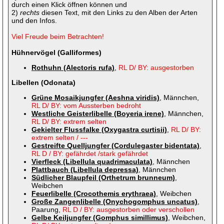
durch einen Klick öffnen können und
2)
rechts
diesen Text, mit den Links zu den Alben der Arten
und den Infos.
Viel Freude beim Betrachten!
Hühnervögel (Galliformes)
Rothuhn (Alectoris rufa)
,
RL D/ BY: ausgestorben
Libellen (Odonata)
Grüne Mosaikjungfer (Aeshna viridis)
, Männchen,
RL D/ BY: vom Aussterben bedroht
Westliche Geisterlibelle (Boyeria irene)
, Männchen,
RL D/ BY: extrem selten
Gekielter Flussfalke (Oxygastra curtisii)
,
RL D/ BY:
extrem selten / ---
Gestreifte Quelljungfer (Cordulegaster bidentata)
,
RL D / BY: gefährdet /stark gefährdet
Vierfleck (Libellula quadrimaculata)
, Männchen
Plattbauch (Libellula depressa)
, Männchen
Südlicher Blaupfeil (Orthetrum brunneum)
,
Weibchen
Feuerlibelle (Crocothemis erythraea)
, Weibchen
Große Zangenlibelle (Onychogomphus uncatus)
,
Paarung,
RL D / BY: ausgestorben oder verschollen
Gelbe Keiljungfer (Gomphus simillimus)
, Weibchen,