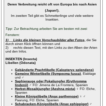
Deren Verbreitung reicht oft von Europa bis nach Asien
(Japan!).
Im zweiten Teil gibt es Schmetterlinge und viele weitere
Insekten.
Tipp
: Zur Betrachtung arbeiten Sie am besten mit zwei
Fenstern:
1) Links die kleinen Vorschaubilder aller Fotos,
die Sie
durch einen Klick öffnen können und
2)
rechts
diesen Text, mit den Links zu den Alben der Arten
und den Infos.
INSEKTEN (Insecta)
Libellen (Odonata)
Gebänderte Prachtlibelle (Calopteryx splendens)
Gemeine Winterlibelle (Sympecma fusca)
, Eiablage
und ♂
Saphierauge oder Pokaljungfer (Erythromma
lindenii)
♂ FO: Jimena de La Frontera, Spanien
Herbst-Mosaikjungfer (Aeshna mixta)
♀ FO: Elche,
Spanien
Kleine Königslibelle (Anax parthenope)
♀ ♂
Paarung, FO: Elche, Spanien
Schabracken-Königslibelle (Anax ephippiger)
♂