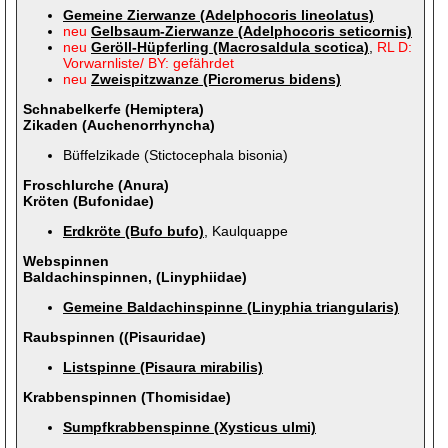
Gemeine Zierwanze (Adelphocoris lineolatus)
neu
Gelbsaum-Zierwanze (Adelphocoris seticornis)
neu
Geröll-Hüpferling (Macrosaldula scotica)
,
RL D:
Vorwarnliste/ BY: gefährdet
neu
Zweispitzwanze (Picromerus bidens)
Schnabelkerfe (Hemiptera)
Zikaden (Auchenorrhyncha)
Büffelzikade (Stictocephala bisonia)
Froschlurche (Anura)
Kröten (Bufonidae)
Erdkröte (Bufo bufo)
, Kaulquappe
Webspinnen
Baldachinspinnen, (Linyphiidae)
Gemeine Baldachinspinne (Linyphia triangularis)
Raubspinnen ((Pisauridae)
Listspinne (Pisaura mirabilis)
Krabbenspinnen (Thomisidae)
Sumpfkrabbenspinne (Xysticus ulmi)