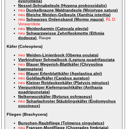
evonymella)
Nessel-Schnabeleule (Hypena proboscidalis)
neu
Dunkelbraune Waldrandeule (Mniotype satura)
neu
Bleiche Weiden-Gelbeule (Xanthia icteritia)
neu
Schwarzes Ordensband (Mormo maura)
,
RL D:
Vorwarnliste
neu
Weidenkarmin (
Catocala electa
)
neu
Schwarzweisse Zehnfleckmotte (Ethmia
dodecea)
, Raupe
Käfer (Coleoptera)
neu
Weiden-Linienbock (Oberea oculata)
Vierbindiger Schmalbock (Leptura quadrifasciata
neu
Blauer Wegerich-Blattkäfer (Chrysolina
haemoptera)
neu
Blauer Erlenblattkäfer (Agelastica alni)
neu
Goldlaufkäfer (Carabus auratus)
neu
Kleiner Rotdeckenkäfer (Platycis minutus)
Vierpunktiger Kiefernprachtkäfer (Anthaxia
quadripunctata)
Nelkenwurzkäfer (Byturus ochraceus)
neu
Scharlachroter Stäublingskäfer (Endomychus
coccineus)
Fliegen (Brachycera)
Burschen-Raubfliege (Tolmerus cingulatus)
neu
Fransen-Mordfliege (Choerades fimbriata)