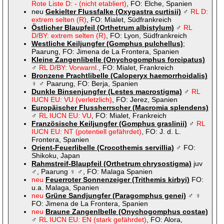
Rote Liste D: - (nicht etabliert)
, FO: Elche, Spanien
neu
Gekielter Flussfalke (Oxygastra curtisii)
♂
RL D:
extrem selten (R)
, FO: Mialet, Südfrankreich
Östlicher Blaupfeil (Orthetrum albistylum)
♂
RL
D/BY: extrem selten (R)
, FO: Lyon, Südfrankreich
Westliche Keiljungfer (Gomphus pulchellus)
;
Paarung, FO: Jimena de La Frontera, Spanien
Kleine Zangenlibelle (Onychogomphus forcipatus)
♂
RL D/BY: Vorwarnl.
, FO: Mialet, Frankreich
Bronzene Prachtlibelle (Caloperyx haemorrhoidalis)
♀ ♂ Paarung, FO: Berja, Spanien
Dunkle Binsenjungfer (Lestes macrostigma)
♂
RL
IUCN EU: VU (verletzlich)
, FO: Jerez, Spanien
Europäischer Flussherrscher (Macromia splendens)
♂
RL IUCN EU: VU
, FO: Mialet, Frankreich
Französische Keiljungfer (Gomphus graslinii)
♂
RL
IUCN EU: NT (potentiell gefährdet)
, FO: J. d. L.
Frontera, Spanien
Orient-Feuerlibelle (Crocothemis servillia)
♂ FO:
Shikoku, Japan
Rahmstreif-Blaupfeil (Orthetrum chrysostigma)
juv
♂, Paarung ♀ ♂, FO: Malaga Spanien
neu
Feuerroter Sonnenzeiger (Trithemis kirbyi)
FO:
u.a. Malaga, Spanien
neu
Grüne Sandjungfer (Paragomphus genei)
♂ ♀
FO: Jimena de La Frontera, Spanien
neu
Braune Zangenlbelle (Onychogomphus costae)
♂
RL IUCN EU: EN (stark gefährdet)
, FO: Alora,