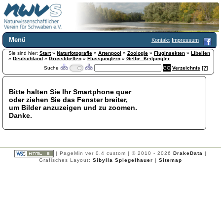
Menü
Kontakt
Impressum
Sie sind hier:
Home
Start
»
Naturfotografie
»
Artenpool
»
Zoologie
»
Fluginsekten
»
Libellen
»
Deutschland
»
Grosslibellen
»
Flussjungfern
»
Gelbe_Keiljungfer
Wir über uns
Suche
Verzeichnis
[?]
Satzung
+
Mitglied werden
Bitte halten Sie Ihr Smartphone quer
Chronik
oder ziehen Sie das Fenster breiter,
Publikationen
+
um Bilder anzuzeigen und zu zoomen.
Danke.
Programm
Kontakt
Gästebuch
Links
| PageMin ver 0.4 custom | © 2010 - 2026
DrakeData
|
Grafisches Layout:
Sibylla Spiegelhauer
|
Sitemap
Licca liber
Newsletter
Impressum
Datenschutzerklärung
Botanik
+