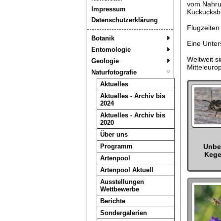
vom Nahrun
Impressum
Kuckucksbi
Datenschutzerklärung
Flugzeiten
Botanik
Eine Unters
Entomologie
Weltweit s
Geologie
Mitteleurop
Naturfotografie
Aktuelles
Aktuelles - Archiv bis
2024
Aktuelles - Archiv bis
2020
Über uns
Programm
Unbe
Kege
Artenpool
Artenpool Aktuell
Ausstellungen
Wettbewerbe
Berichte
Sondergalerien