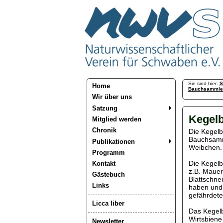
Sie sind hier:
S
Home
Bauchsammle
Wir über uns
Satzung
Kegel
Mitglied werden
Chronik
Die Kegelb
Bauchsamml
Publikationen
Weibchen.
Programm
Die Kegelb
Kontakt
z.B. Mauer
Gästebuch
Blattschne
Links
haben und 
gefährdete
Licca liber
Das Kegelb
Wirtsbiene 
Newsletter