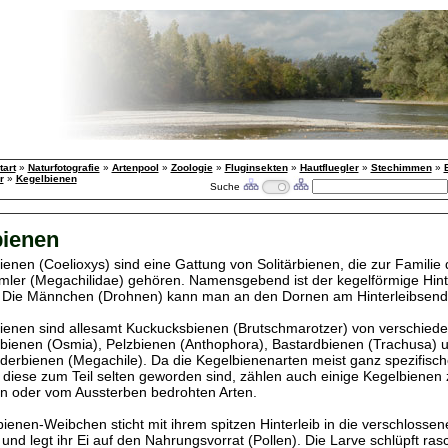
tart
»
Naturfotografie
»
Artenpool
»
Zoologie
»
Fluginsekten
»
Hautfluegler
»
Stechimmen
»
r
»
Kegelbienen
Suche
bienen
ienen (Coelioxys) sind eine Gattung von Solitärbienen, die zur Familie 
er (Megachilidae) gehören. Namensgebend ist der kegelförmige Hinte
 Die Männchen (Drohnen) kann man an den Dornen am Hinterleibsend
ienen sind allesamt Kuckucksbienen (Brutschmarotzer) von verschied
bienen (Osmia), Pelzbienen (Anthophora), Bastardbienen (Trachusa) 
iderbienen (Megachile). Da die Kegelbienenarten meist ganz spezifisch
diese zum Teil selten geworden sind, zählen auch einige Kegelbienen
n oder vom Aussterben bedrohten Arten.
ienen-Weibchen sticht mit ihrem spitzen Hinterleib in die verschlossene
und legt ihr Ei auf den Nahrungsvorrat (Pollen). Die Larve schlüpft rasc