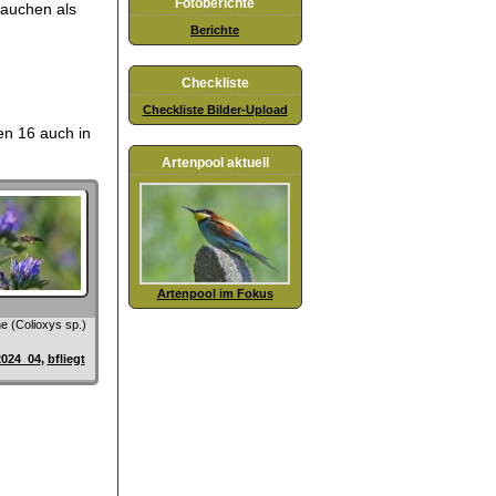
Fotoberichte
rauchen als
Berichte
Checkliste
Checkliste Bilder-Upload
en 16 auch in
Artenpool aktuell
Artenpool im Fokus
e (Colioxys sp.)
2024_04
,
bfliegt