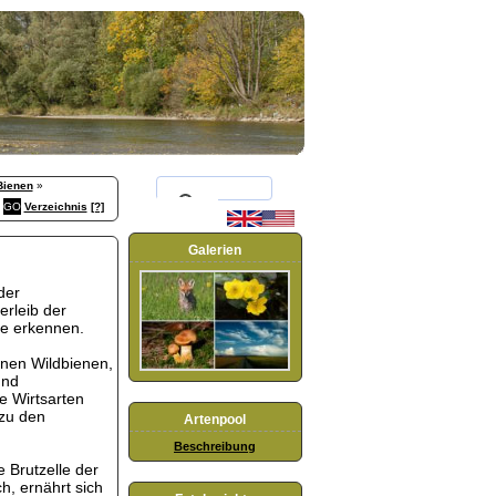
Bienen
»
Verzeichnis
[?]
Galerien
der
rleib der
e erkennen.
enen Wildbienen,
und
e Wirtsarten
 zu den
Artenpool
Beschreibung
 Brutzelle der
h, ernährt sich