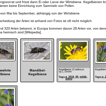
gsvorrat und frisst dann Ei oder Larve der Wirtsbiene. Kegelbienen b
enen keine Einrichtung zum Sammeln von Pollen.
 von Mai bis September, abhängig von der Wirtsbiene.
cheidung der Arten ist anhand von Fotos ist oft nicht möglich.
ind 320 Arten bekannt, in Europa kommen davon 28 Arten vor, von den
a heimisch sind [Wikipedia].
Kegelbiene (Coelioxys
Kegelbien
wehrte
Mandibel-
sp.), Drohn
lbiene
Kegelbiene
a_2016_05
,
wildb
,
a_
Tags:
Tags:
biene