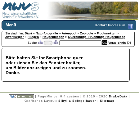
Menü
Kontakt
Impressum
Sie sind hier:
Home
Start
»
Naturfotografie
»
Artenpool
»
Zoologie
»
Fluginsekten
»
Zweifluegler
»
Fliegen
»
Raupenfliegen
»
Querbindige_Fruehlings-Raupenfliege
Wir über uns
Suche
Verzeichnis
[?]
Satzung
+
Mitglied werden
Bitte halten Sie Ihr Smartphone quer
Chronik
oder ziehen Sie das Fenster breiter,
Publikationen
+
um Bilder anzuzeigen und zu zoomen.
Danke.
Programm
Kontakt
Gästebuch
Links
| PageMin ver 0.4 custom | © 2010 - 2026
DrakeData
|
Grafisches Layout:
Sibylla Spiegelhauer
|
Sitemap
Licca liber
Newsletter
Impressum
Datenschutzerklärung
Botanik
+