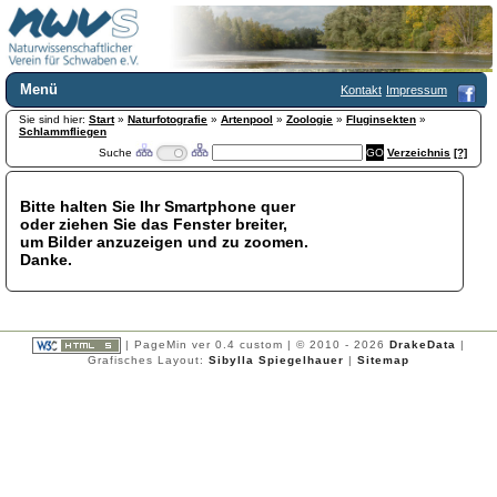
Menü
Kontakt
Impressum
Sie sind hier:
Home
Start
»
Naturfotografie
»
Artenpool
»
Zoologie
»
Fluginsekten
»
Schlammfliegen
Wir über uns
Suche
Verzeichnis
[?]
Satzung
+
Mitglied werden
Bitte halten Sie Ihr Smartphone quer
Chronik
oder ziehen Sie das Fenster breiter,
Publikationen
+
um Bilder anzuzeigen und zu zoomen.
Danke.
Programm
Kontakt
Gästebuch
Links
| PageMin ver 0.4 custom | © 2010 - 2026
DrakeData
|
Grafisches Layout:
Sibylla Spiegelhauer
|
Sitemap
Licca liber
Newsletter
Impressum
Datenschutzerklärung
Botanik
+