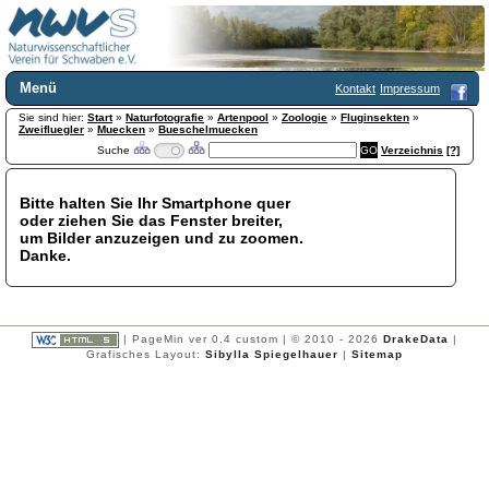
Menü
Kontakt
Impressum
Sie sind hier:
Home
Start
»
Naturfotografie
»
Artenpool
»
Zoologie
»
Fluginsekten
»
Zweifluegler
»
Muecken
»
Bueschelmuecken
Wir über uns
Suche
Verzeichnis
[?]
Satzung
+
Mitglied werden
Bitte halten Sie Ihr Smartphone quer
Chronik
oder ziehen Sie das Fenster breiter,
Publikationen
+
um Bilder anzuzeigen und zu zoomen.
Danke.
Programm
Kontakt
Gästebuch
Links
| PageMin ver 0.4 custom | © 2010 - 2026
DrakeData
|
Grafisches Layout:
Sibylla Spiegelhauer
|
Sitemap
Licca liber
Newsletter
Impressum
Datenschutzerklärung
Botanik
+