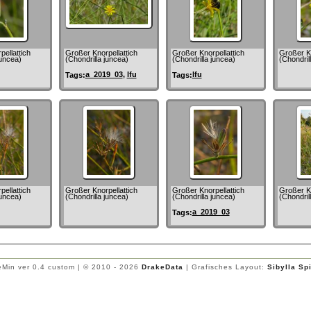
ellattich
Großer Knorpellattich
Großer Knorpellattich
Großer Kn
juncea)
(Chondrilla juncea)
(Chondrilla juncea)
(Chondril
a_2019_03
,
lfu
lfu
Tags:
Tags:
ellattich
Großer Knorpellattich
Großer Knorpellattich
Großer Kn
juncea)
(Chondrilla juncea)
(Chondrilla juncea)
(Chondril
a_2019_03
Tags:
Min ver 0.4 custom | © 2010 - 2026
DrakeData
| Grafisches Layout:
Sibylla Sp