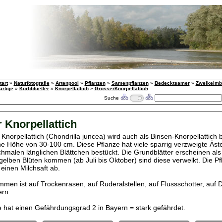
tart
»
Naturfotografie
»
Artenpool
»
Pflanzen
»
Samenpflanzen
»
Bedecktsamer
»
Zweikeimbl
artige
»
Korbbluetler
»
Knorpellattich
»
GrosserKnorpellattich
Suche
 Knorpellattich
Knorpellattich (Chondrilla juncea) wird auch als Binsen-Knorpellattich 
ine Höhe von 30-100 cm. Diese Pflanze hat viele sparrig verzweigte Äste
hmalen länglichen Blättchen bestückt. Die Grundblätter erscheinen als
gelben Blüten kommen (ab Juli bis Oktober) sind diese verwelkt. Die Pfl
 einen Milchsaft ab.
men ist auf Trockenrasen, auf Ruderalstellen, auf Flussschotter, auf
rn.
e hat einen Gefährdungsgrad 2 in Bayern = stark gefährdet.