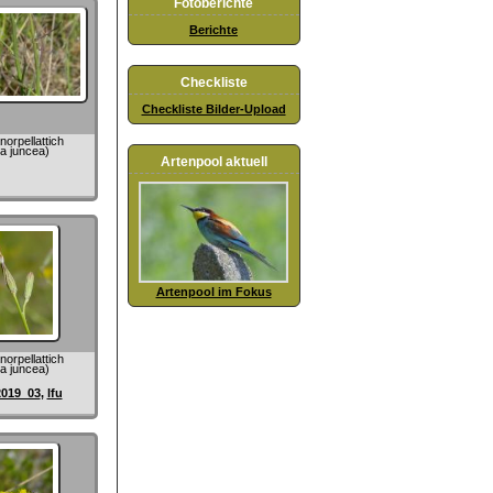
Fotoberichte
Berichte
Checkliste
Checkliste Bilder-Upload
orpellattich
la juncea)
Artenpool aktuell
Artenpool im Fokus
orpellattich
la juncea)
2019_03
,
lfu