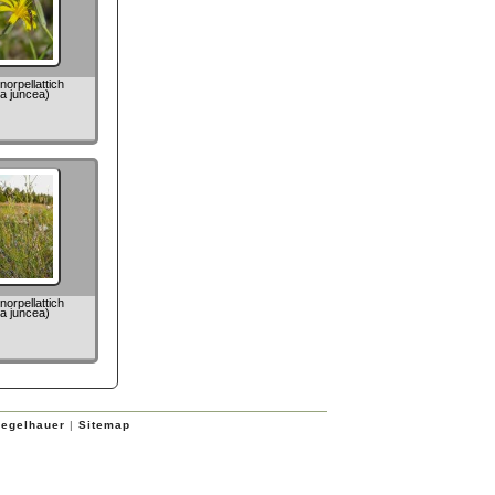
orpellattich
la juncea)
orpellattich
la juncea)
iegelhauer
|
Sitemap