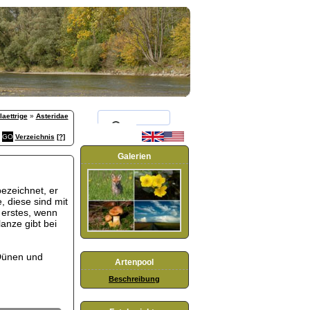
aettrige
»
Asteridae
Verzeichnis
[?]
Galerien
bezeichnet, er
, diese sind mit
 erstes, wenn
anze gibt bei
 Dünen und
Artenpool
Beschreibung