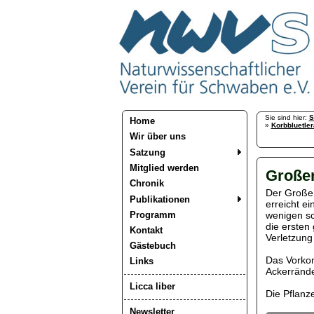
Sie sind hier:
S
Home
»
Korbbluetler
Wir über uns
Satzung
Mitglied werden
Großer
Chronik
Der Große 
Publikationen
erreicht e
Programm
wenigen sc
die ersten 
Kontakt
Verletzung
Gästebuch
Das Vorkom
Links
Ackerrände
Licca liber
Die Pflanz
Newsletter