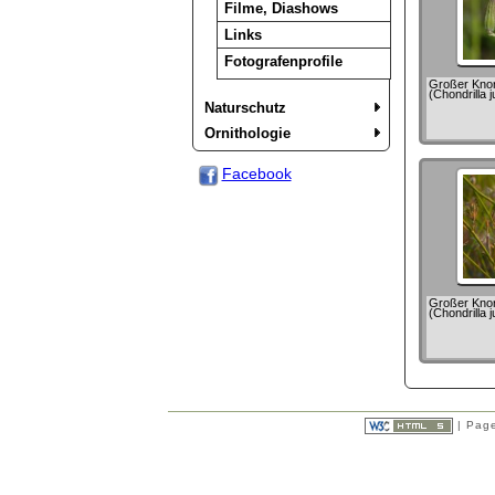
Filme, Diashows
Links
Fotografenprofile
Großer Knorp
(Chondrilla 
Naturschutz
Ornithologie
Facebook
Großer Knorp
(Chondrilla 
| Page