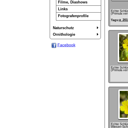
Filme, Diashows
Links
Echte Schlü
(Primula ver
Fotografenprofile
a_201
Tags:
Naturschutz
Ornithologie
Facebook
Echte Schlü
(Primula ver
Echte Schlü
Wiesen-Sch