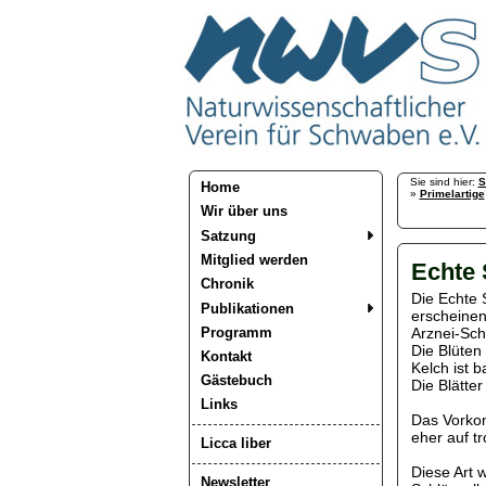
Sie sind hier:
S
Home
»
Primelartige
Wir über uns
Satzung
Mitglied werden
Echte 
Chronik
Die Echte 
Publikationen
erscheinen
Programm
Arznei-Sch
Die Blüten
Kontakt
Kelch ist b
Gästebuch
Die Blätte
Links
Das Vorkom
eher auf t
Licca liber
Diese Art 
Newsletter