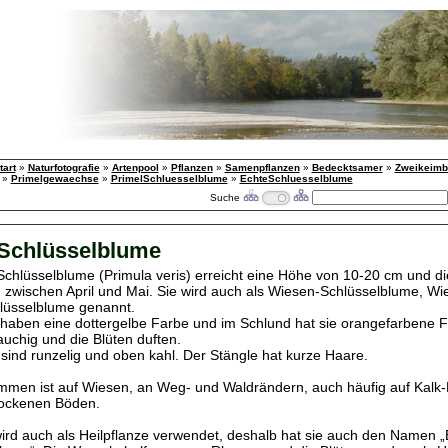
tart
»
Naturfotografie
»
Artenpool
»
Pflanzen
»
Samenpflanzen
»
Bedecktsamer
»
Zweikeimbl
»
Primelgewaechse
»
PrimelSchluesselblume
»
EchteSchluesselblume
Suche
Schlüsselblume
Schlüsselblume (Primula veris) erreicht eine Höhe von 10-20 cm und di
 zwischen April und Mai. Sie wird auch als Wiesen-Schlüsselblume, Wi
lüsselblume genannt.
 haben eine dottergelbe Farbe und im Schlund hat sie orangefarbene F
auchig und die Blüten duften.
r sind runzelig und oben kahl. Der Stängle hat kurze Haare.
men ist auf Wiesen, an Weg- und Waldrändern, auch häufig auf Kalk
rockenen Böden.
wird auch als Heilpflanze verwendet, deshalb hat sie auch den Namen „