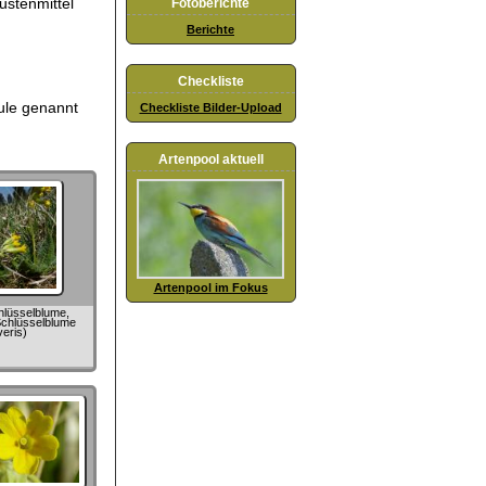
ustenmittel
Fotoberichte
Berichte
Checkliste
ule genannt
Checkliste Bilder-Upload
Artenpool aktuell
Artenpool im Fokus
hlüsselblume,
chlüsselblume
veris)