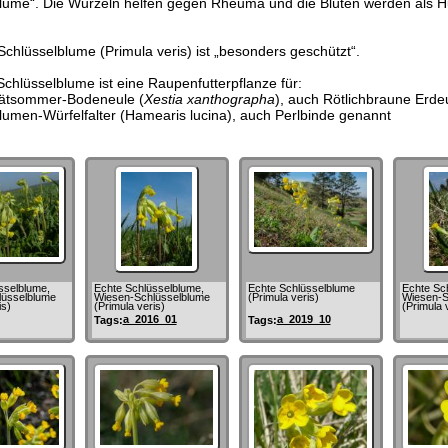
lume“. Die Wurzeln helfen gegen Rheuma und die Blüten werden als H
.
Schlüsselblume (Primula veris) ist „besonders geschützt“.
Schlüsselblume ist eine Raupenfutterpflanze für:
ätsommer-Bodeneule (
Xestia xanthographa
), auch Rötlichbraune Erde
lumen-Würfelfalter (Hamearis lucina), auch Perlbinde genannt
sselblume,
Echte Schlüsselblume,
Echte Schlüsselblume
Echte Sc
lüsselblume
Wiesen-Schlüsselblume
(Primula veris)
Wiesen-S
is)
(Primula veris)
(Primula 
a_2016_01
a_2019_10
Tags:
Tags: