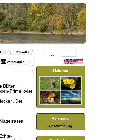
aettrige
»
Dilleniidae
Verzeichnis
[?]
Galerien
e Blüten
esen-Primel oder
lecken. Der
Artenpool
-Magerrasen,
Beschreibung
Echte-