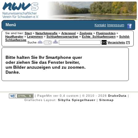
Menü
Kontakt
Impressum
Sie sind hier:
Home
Start
»
Naturfotografie
»
Artenpool
»
Zoologie
»
Fluginsekten
»
Hautfluegler
»
Legimmen
»
Schlupfwespenartige
»
Echte_Schlupfwespen
»
Schild-
Wir über uns
Schlupfwespe
Suche
Verzeichnis
[?]
Satzung
+
Mitglied werden
Bitte halten Sie Ihr Smartphone quer
Chronik
oder ziehen Sie das Fenster breiter,
Publikationen
+
um Bilder anzuzeigen und zu zoomen.
Danke.
Programm
Kontakt
Gästebuch
Links
| PageMin ver 0.4 custom | © 2010 - 2026
DrakeData
|
Grafisches Layout:
Sibylla Spiegelhauer
|
Sitemap
Licca liber
Newsletter
Impressum
Datenschutzerklärung
Botanik
+