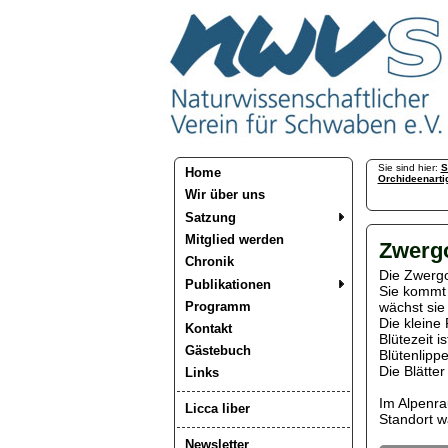
Sie sind hier:
S
Home
Orchideenarti
Wir über uns
Satzung
Mitglied werden
Zwerg
Chronik
Die Zwergo
Publikationen
Sie kommt 
Programm
wächst sie
Die kleine
Kontakt
Blütezeit i
Gästebuch
Blütenlippe
Die Blätte
Links
Im Alpenra
Licca liber
Standort w
Newsletter