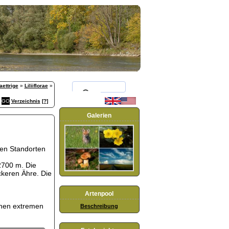
aettrige
»
Liliiflorae
»
Verzeichnis
[?]
Galerien
ten Standorten
2700 m. Die
ockeren Ähre. Die
Artenpool
inen extremen
Beschreibung