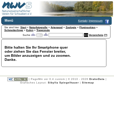
Menü
Kontakt
Impressum
Sie sind hier:
Home
Start
»
Naturfotografie
»
Artenpool
»
Zoologie
»
Fluginsekten
»
Schmetterlinge
»
Eulen
»
Trapezeule
Wir über uns
Suche
Verzeichnis
[?]
Satzung
+
Mitglied werden
Bitte halten Sie Ihr Smartphone quer
Chronik
oder ziehen Sie das Fenster breiter,
Publikationen
+
um Bilder anzuzeigen und zu zoomen.
Danke.
Programm
Kontakt
Gästebuch
Links
| PageMin ver 0.4 custom | © 2010 - 2026
DrakeData
|
Grafisches Layout:
Sibylla Spiegelhauer
|
Sitemap
Licca liber
Newsletter
Impressum
Datenschutzerklärung
Botanik
+