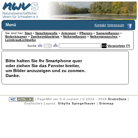
Menü
Kontakt
Impressum
Sie sind hier:
Home
Start
»
Naturfotografie
»
Artenpool
»
Pflanzen
»
Samenpflanzen
»
Bedecktsamer
»
Zweikeimblaettrige
»
Nelkenpflanzen
»
Nelkengewaechse
»
Wir über uns
LeimkrautLichtnelke
Suche
Verzeichnis
[?]
Satzung
+
Mitglied werden
Chronik
Bitte halten Sie Ihr Smartphone quer
oder ziehen Sie das Fenster breiter,
Publikationen
+
um Bilder anzuzeigen und zu zoomen.
Programm
Danke.
Kontakt
Gästebuch
Links
| PageMin ver 0.4 custom | © 2010 - 2026
DrakeData
|
Licca liber
Grafisches Layout:
Sibylla Spiegelhauer
|
Sitemap
Newsletter
Impressum
Datenschutzerklärung
Botanik
+