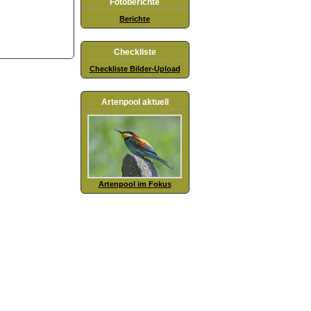
Fotoberichte
Berichte
Checkliste
Checkliste Bilder-Upload
Artenpool aktuell
Artenpool im Fokus