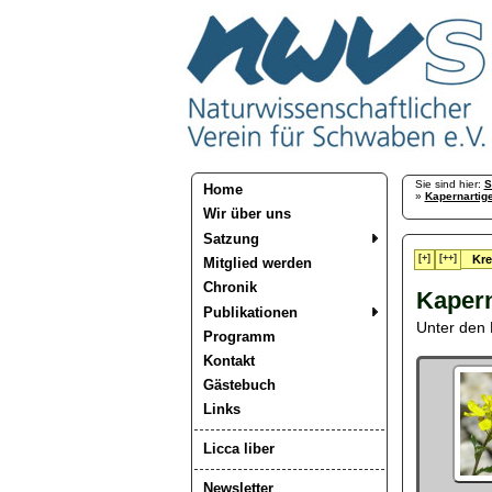
Sie sind hier:
S
Home
»
Kapernartig
Wir über uns
Satzung
[+]
[++]
Kre
Mitglied werden
Chronik
Kapern
Publikationen
Unter den 
Programm
Kontakt
Gästebuch
Links
Licca liber
Newsletter