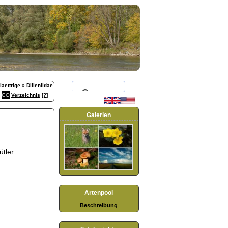
aettrige
»
Dilleniidae
Verzeichnis
[?]
Galerien
ütler
Artenpool
Beschreibung