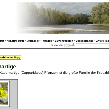
tart
»
Naturfotografie
»
Artenpool
»
Pflanzen
»
Samenpflanzen
»
Bedecktsamer
»
Zweikeimbl
e
Suche
uzbluetler
16
(3)
artige
Kapernartige (Capparidales) Pflanzen ist die große Familie der Kreuzbl