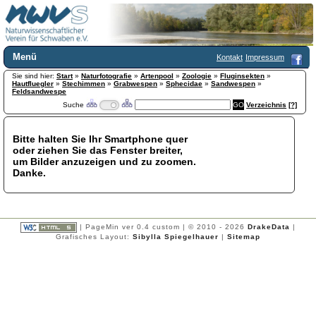
Menü
Kontakt
Impressum
Sie sind hier:
Home
Start
»
Naturfotografie
»
Artenpool
»
Zoologie
»
Fluginsekten
»
Hautfluegler
»
Stechimmen
»
Grabwespen
»
Sphecidae
»
Sandwespen
»
Wir über uns
Feldsandwespe
Suche
Verzeichnis
[?]
Satzung
+
Mitglied werden
Chronik
Bitte halten Sie Ihr Smartphone quer
oder ziehen Sie das Fenster breiter,
Publikationen
+
um Bilder anzuzeigen und zu zoomen.
Programm
Danke.
Kontakt
Gästebuch
Links
| PageMin ver 0.4 custom | © 2010 - 2026
DrakeData
|
Licca liber
Grafisches Layout:
Sibylla Spiegelhauer
|
Sitemap
Newsletter
Impressum
Datenschutzerklärung
Botanik
+