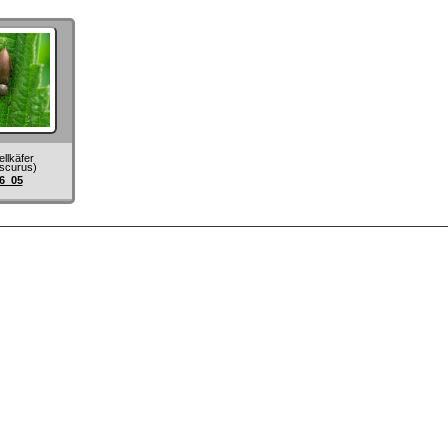
llkäfer
bscurus)
6_05