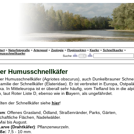
tart
»
Naturfotografie
»
Artenpool
»
Zoologie
»
Fluginsekten
»
Kaefer
»
Schnellkaefer
»
musschnellkaefer
Suche
er Humusschnellkäfer
er Humusschnellkäfer (
Agriotes obscurus
), auch Dunkelbrauner Schnel
Familie der
Schnellkäfer (Elateridae). Er ist verbreitet in Europa, Ostpal
. In Mitteleuropa ist er überall sehr häufig, vom Tiefland bis in die alp
, laut Roter Liste D, ebenso wie in
B
ayern, als ungefährdet.
ten der Schnellkäfer siehe
hier
!
um
: Offenes Grasland, Ödland, Straßenränder, Parks, Gärten,
haftliche Flächen, Nadelwälder.
Mai bis August.
arve (Drahtkäfer)
: Pflanzenwurzeln.
ße:
7,5 - 10 mm.