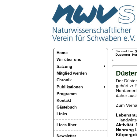
Sie sind hier:
S
Home
Duesterer_Hu
Wir über uns
Satzung
Düster
Mitglied werden
Chronik
Der
Düster
gehört zr 
Publikationen
Nordamerika
Programm
daher auch
Kontakt
Zum Verhal
Gästebuch
Links
Lebensra
landwirtsc
Aktivität
: 
Licca liber
Nahrung L
Körpergrö
Newsletter