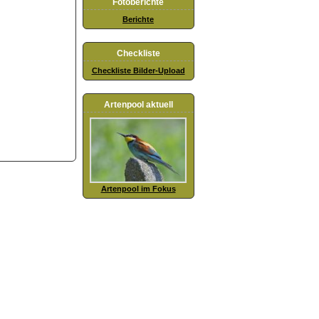
Fotoberichte
Berichte
Checkliste
Checkliste Bilder-Upload
Artenpool aktuell
Artenpool im Fokus