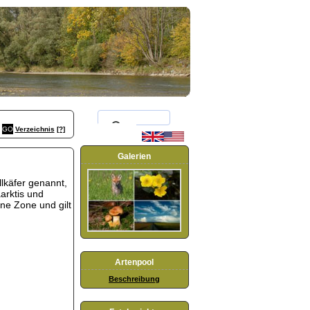
Verzeichnis
[?]
Galerien
lkäfer genannt,
äarktis und
ine Zone und gilt
Artenpool
Beschreibung