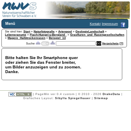
Menü
Kontakt
Impressum
Sie sind hier:
Home
Start
»
Naturfotografie
»
Artenpool
»
GeologieLandschaft
»
Lebensraeume
»
Flach-Huegel-u-Bergland_
»
Grasfluren_und_Rasengesellschaften
Wir über uns
»
Magere_Halbtrockenrasen
»
Beispiel_13
Suche
Verzeichnis
[?]
Satzung
+
Mitglied werden
Chronik
Bitte halten Sie Ihr Smartphone quer
oder ziehen Sie das Fenster breiter,
Publikationen
+
um Bilder anzuzeigen und zu zoomen.
Programm
Danke.
Kontakt
Gästebuch
Links
| PageMin ver 0.4 custom | © 2010 - 2026
DrakeData
|
Licca liber
Grafisches Layout:
Sibylla Spiegelhauer
|
Sitemap
Newsletter
Impressum
Datenschutzerklärung
Botanik
+