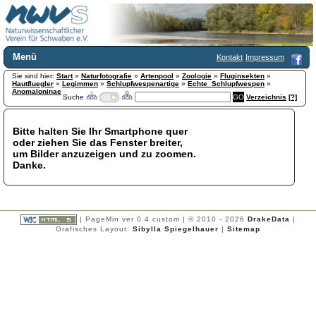
Menü
Kontakt
Impressum
Sie sind hier:
Home
Start
»
Naturfotografie
»
Artenpool
»
Zoologie
»
Fluginsekten
»
Hautfluegler
»
Legimmen
»
Schlupfwespenartige
»
Echte_Schlupfwespen
»
Wir über uns
Anomaloninae
Suche
Verzeichnis
[?]
Satzung
+
Mitglied werden
Bitte halten Sie Ihr Smartphone quer
Chronik
oder ziehen Sie das Fenster breiter,
Publikationen
+
um Bilder anzuzeigen und zu zoomen.
Danke.
Programm
Kontakt
Gästebuch
Links
| PageMin ver 0.4 custom | © 2010 - 2026
DrakeData
|
Grafisches Layout:
Sibylla Spiegelhauer
|
Sitemap
Licca liber
Newsletter
Impressum
Datenschutzerklärung
Botanik
+