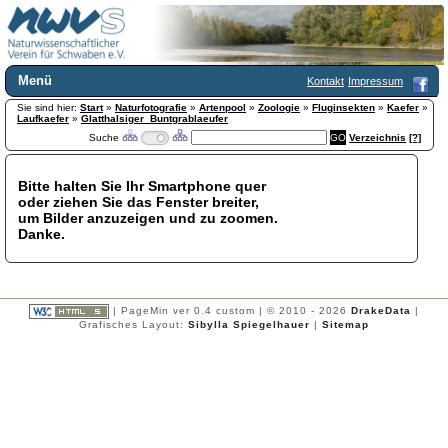
Menü
Kontakt
Impressum
Sie sind hier:
Home
Start
»
Naturfotografie
»
Artenpool
»
Zoologie
»
Fluginsekten
»
Kaefer
»
Laufkaefer
»
Glatthalsiger_Buntgrablaeufer
Wir über uns
Suche
Verzeichnis
[?]
Satzung
+
Mitglied werden
Bitte halten Sie Ihr Smartphone quer
Chronik
oder ziehen Sie das Fenster breiter,
Publikationen
+
um Bilder anzuzeigen und zu zoomen.
Danke.
Programm
Kontakt
Gästebuch
Links
| PageMin ver 0.4 custom | © 2010 - 2026
DrakeData
|
Grafisches Layout:
Sibylla Spiegelhauer
|
Sitemap
Licca liber
Newsletter
Impressum
Datenschutzerklärung
Botanik
+